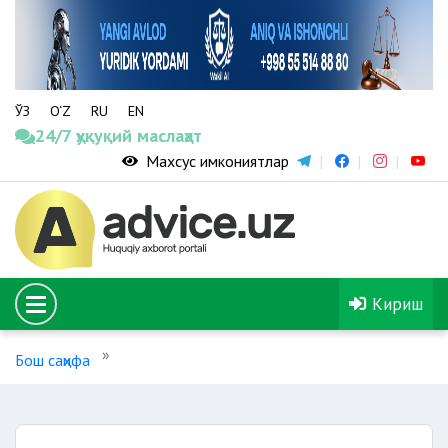
ЎЗ
O‘Z
RU
EN
24/7 ҳуқуқий маслаҳат
Махсус имкониятлар
Кириш
Бош саҳифа