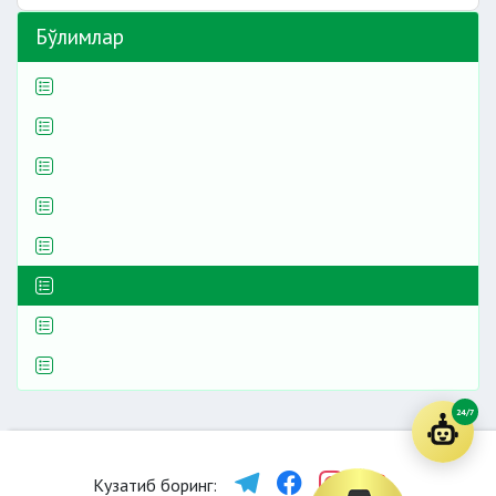
Бўлимлар
24/7
Кузатиб боринг: