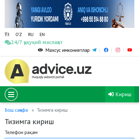
ЎЗ
O‘Z
RU
EN
24/7 ҳуқуқий маслаҳат
Махсус имкониятлар
Кириш
Бош саҳифа
Тизимга кириш
Тизимга кириш
Телефон рақам