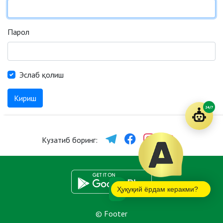
Парол
Эслаб қолиш
Кириш
24/7
Кузатиб боринг:
Ҳуқуқий ёрдам керакми?
© Footer