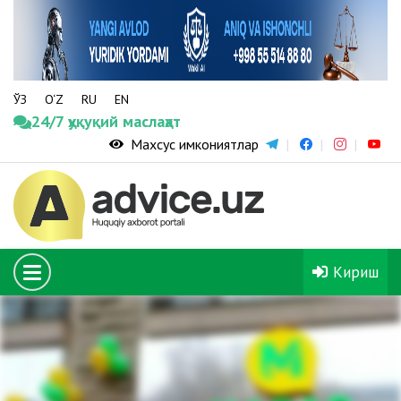
ЎЗ
O‘Z
RU
EN
24/7 ҳуқуқий маслаҳат
Махсус имкониятлар
Кириш