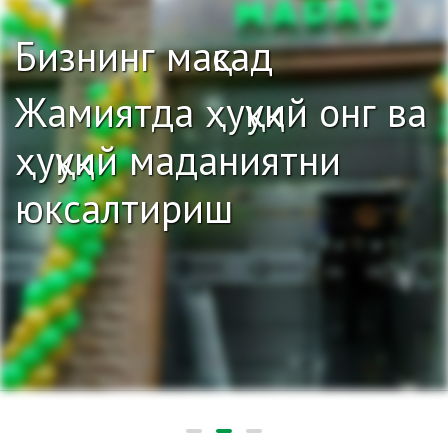
Бизнинг мақсад
Жамиятда ҳуқуқий онг ва
ҳуқуқий маданиятни
юксалтириш