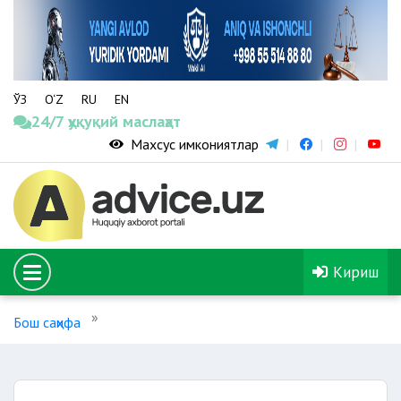
ЎЗ
O‘Z
RU
EN
24/7 ҳуқуқий маслаҳат
Махсус имкониятлар
Кириш
Бош саҳифа