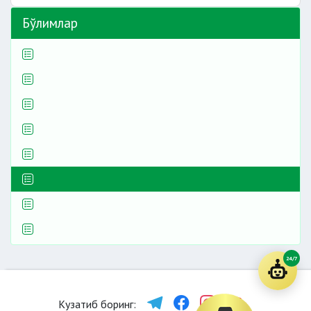
Бўлимлар
24/7
Кузатиб боринг: