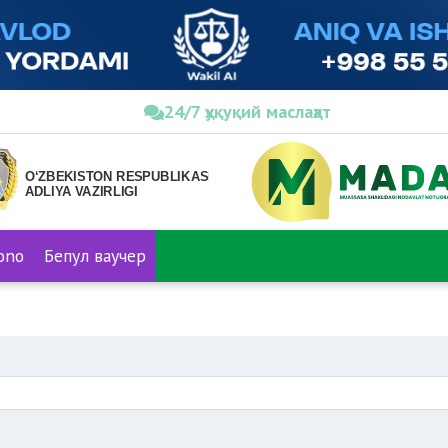
24/7 ҳуқуқий маслаҳат
ono
Бепул ваучер