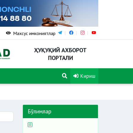
Махсус имкониятлар
ҲУҚУҚИЙ АХБОРОТ
ПОРТАЛИ
Кириш
Бўлимлар