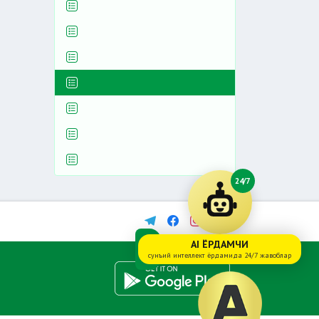
24/7
AI ЁРДАМЧИ
сунъий интеллект ёрдамида 24/7 жавоблар