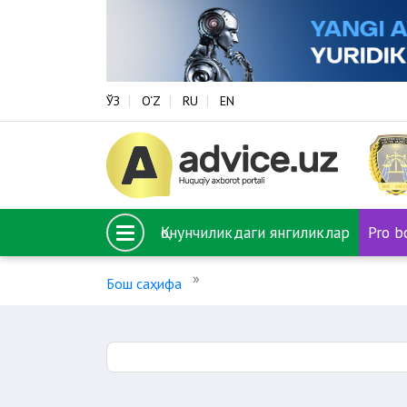
ЎЗ
O‘Z
RU
EN
Қонунчиликдаги янгиликлар
Pro b
Бош саҳифа