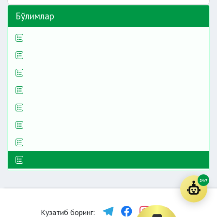
Бўлимлар
24/7
Кузатиб боринг: