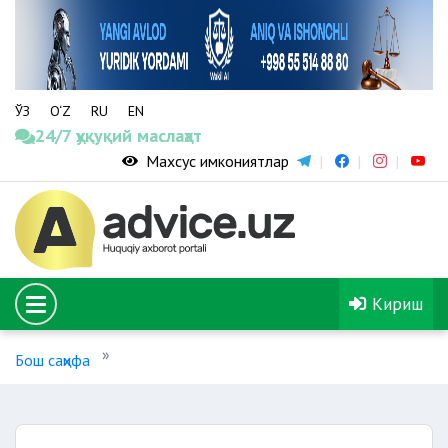
ЎЗ
O‘Z
RU
EN
24/7 ҳуқуқий маслаҳат
Махсус имкониятлар
Кириш
Бош саҳифа