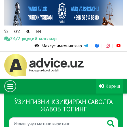
ЎЗ
O‘Z
RU
EN
24/7 ҳуқуқий маслаҳат
Махсус имкониятлар
Кириш
ЎЗИНГИЗНИ ҚИЗИҚТИРГАН САВОЛГА
ЖАВОБ ТОПИНГ