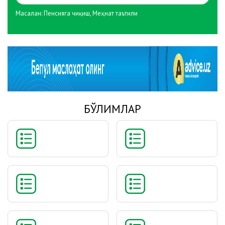
Масалан:
Пенсияга чиқиш
,
Меҳнат таътили
БЎЛИМЛАР