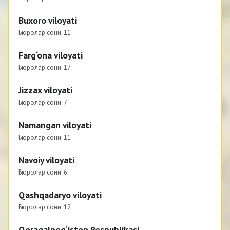
Buxoro viloyati
Бюролар сони:
11
Farg‘ona viloyati
Бюролар сони:
17
Jizzax viloyati
Бюролар сони:
7
Namangan viloyati
Бюролар сони:
11
Navoiy viloyati
Бюролар сони:
6
Qashqadaryo viloyati
Бюролар сони:
12
Qoraqalpog‘iston Respublikasi