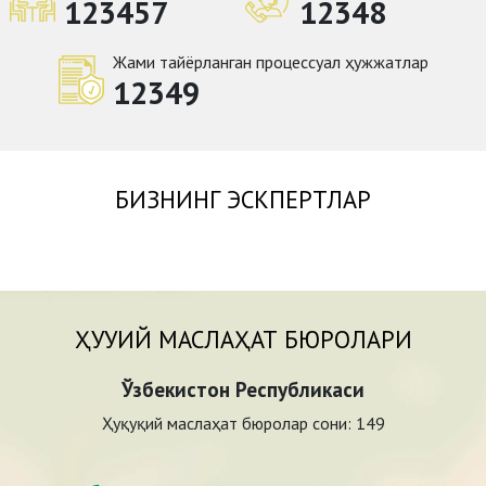
123457
12348
Жами тайёрланган процессуал ҳужжатлар
12349
БИЗНИНГ ЭСКПЕРТЛАР
ҲУҚУҚИЙ МАСЛАҲАТ БЮРОЛАРИ
Ўзбекистон Республикаси
Ҳуқуқий маслаҳат бюролар сони:
149