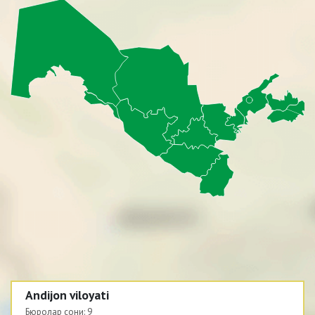
Andijon viloyati
Бюролар сони:
9