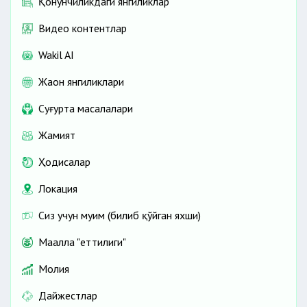
Қонунчиликдаги янгиликлар
Видео контентлар
Wakil AI
Жаҳон янгиликлари
Cуғурта масалалари
Жамият
Ҳодисалар
Локация
Сиз учун муҳим (билиб қўйган яхши)
Маҳалла "еттилиги"
Молия
Дайжестлар