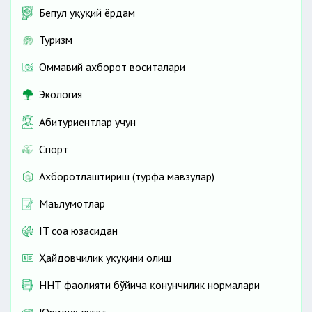
Бепул ҳуқуқий ёрдам
Туризм
Оммавий ахборот воситалари
Экология
Абитуриентлар учун
Спорт
Ахборотлаштириш (турфа мавзулар)
Маълумотлар
IT соҳа юзасидан
Ҳайдовчилик ҳуқуқини олиш
ННТ фаолияти бўйича қонунчилик нормалари