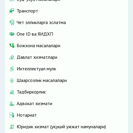
Транспорт
Чет элликларга эслатма
One ID ва ЯИДХП
Божхона масалалари
Давлат хизматлари
Интеллектуал мулк
Шаҳарсозлик масалалари
Тадбиркорлик
Адвокат хизмати
Нотариат
Юридик хизмат (ҳуқуқий ҳужжат намуналари)