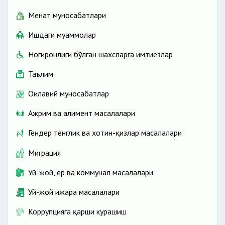
Меҳнат муносабатлари
Ишдаги муаммолар
Ногиронлиги бўлган шахсларга имтиёзлар
Таълим
Оилавий муносабатлар
Ажрим ва алимент масалалари
Гендер тенглик ва хотин-қизлар масалалари
Миграция
Уй-жой, ер ва коммунал масалалари
Уй-жой ижара масалалари
Коррупцияга қарши курашиш