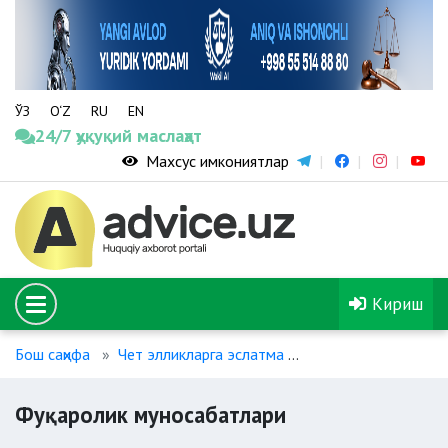
ЎЗ
O‘Z
RU
EN
24/7 ҳуқуқий маслаҳат
Махсус имкониятлар
Кириш
Бош саҳифа
Чет элликларга эслатма
Фуқаролик муноса
Фуқаролик муносабатлари