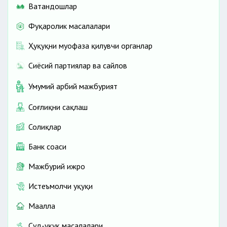
Ватандошлар
Фуқаролик масалалари
Ҳуқуқни муҳофаза қилувчи органлар
Сиёсий партиялар ва сайлов
Умумий ҳарбий мажбурият
Соғлиқни сақлаш
Солиқлар
Банк соҳаси
Мажбурий ижро
Истеъмолчи ҳуқуқи
Маҳалла
Суд-ҳуқуқ масалалари