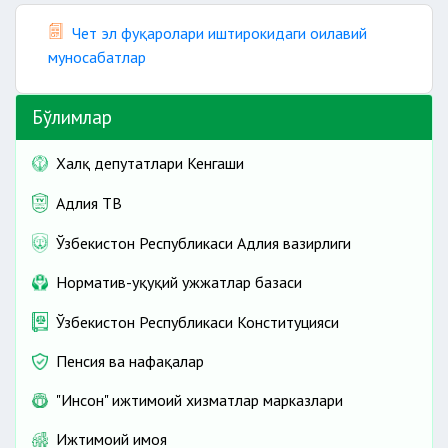
Чет эл фуқаролари иштирокидаги оилавий
муносабатлар
Бўлимлар
Халқ депутатлари Кенгаши
Адлия ТВ
Ўзбекистон Республикаси Адлия вазирлиги
Норматив-ҳуқуқий ҳужжатлар базаси
Ўзбекистон Республикаси Конституцияси
Пенсия ва нафақалар
"Инсон" ижтимоий хизматлар марказлари
Ижтимоий ҳимоя