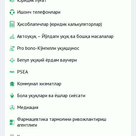
Юридик луғат
Ишонч телефонлари
Ҳисоблагичлар (юридик калькуляторлар)
Автоҳуқуқ – Йўлдаги ҳуқуқ ва бошқа масалалар
Pro bono-Кўнгилли ҳуқуқшунос
Бепул ҳуқуқий ёрдам ваучери
PSEA
Коммунал хизматлар
Бола ҳуқуқлари ва ёшлар сиёсати
Медиация
Фармацевтика тармоғини ривожлантириш
агентлиги