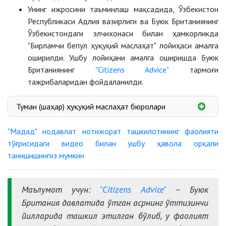
Унинг ижросини таъминлаш мақсадида, Ўзбекистон
Республикаси Адлия вазирлиги ва Буюк Британиянинг
Ўзбекистондаги элчихонаси билан ҳамкорликда
"Бирламчи бепул ҳуқуқий маслаҳат" лойиҳаси амалга
оширилди. Ушбу лойиҳани амалга оширишда Буюк
Британиянинг
"Citizens Advice"
тармоғи
тажрибаларидан фойдаланилди.
Туман (шаҳар) ҳуқуқий маслаҳат бюролари
"Мадад" нодавлат нотижорат ташкилотининг фаолияти
тўғрисидаги видео билан ушбу ҳавола орқали
танишишингиз мумкин
Маълумот учун:
"Citizens Advice"
– Буюк
Британия давлатида ўтган асрнинг ўттизинчи
йилларида ташкил этилган бўлиб, у фаолият