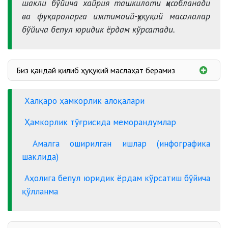
шакли бўйича хайрия ташкилоти ҳисобланади
ва фуқароларга ижтимоий-ҳуқуқий масалалар
бўйича бепул юридик ёрдам кўрсатади.
Биз қандай қилиб ҳуқуқий маслаҳат берамиз
Халқаро ҳамкорлик алоқалари
Ҳамкорлик тўғрисида меморандумлар
Амалга оширилган ишлар (инфографика
шаклида)
Аҳолига бепул юридик ёрдам кўрсатиш бўйича
қўлланма