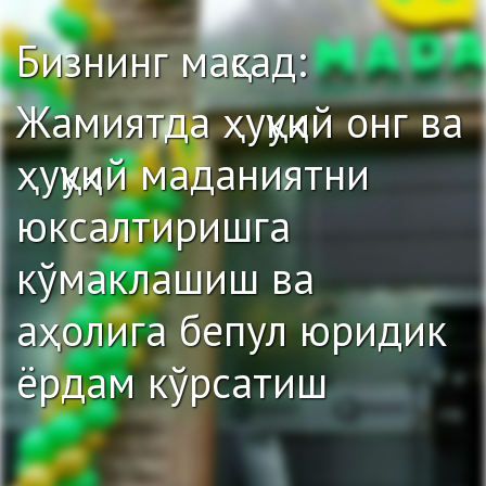
Бизнинг мақсад:
Жамиятда ҳуқуқий онг ва
ҳуқуқий маданиятни
юксалтиришга
кўмаклашиш ва
аҳолига бепул юридик
ёрдам кўрсатиш