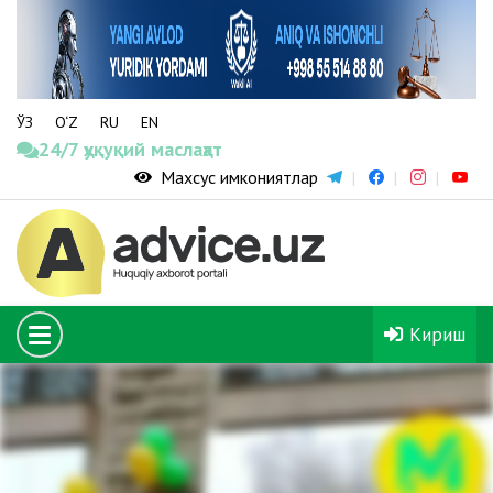
ЎЗ
O‘Z
RU
EN
24/7 ҳуқуқий маслаҳат
Махсус имкониятлар
Кириш