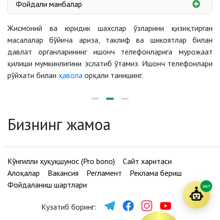
Фойдали манбалар
Ўзбекистон Республикасининг "Нодавлат нотижорат
Жисмоний ва юридик шахслар ўзларини қизиқтирган
ташкилотлари тўғрисида"ги Қонуни
Жисмоний ва юридик
масалалар бўйича ариза, таклиф ва шикоятлар билан
Ўзбекистон Республикасининг "Нодавлат нотижорат
шахсларнинг мурожаатлари тўғрисида
давлат органларининг ишонч телефонларига мурожаат
ташкилотлари фаолиятининг кафолатлари
қилиши мумкинлигини эслатиб ўтамиз. Ишонч телефонлари
тўғрисида"ги Қонуни
рўйхати билан
ҳавола
орқали танишинг.
Ўзбекистон Республикасининг "Ижтимоий шериклик
тўғрисида"ги Қонун
Ўзбекистон Республикасининг "Жамоатчилик
назорати тўғрисида"ги Қонуни
Бизнинг жамоа
Ўзбекистон Республикаси Президентининг 16.04.2020
йилдаги ПФ-5980-сон Фармони
Ўзбекистон Республикаси Президентининг
Кўнгилли ҳуқуқшунос (Pro bono)
04.03.2021 йилдаги ПФ-6181-сон Фармони
Сайт харитаси
Алоқалар
Ўзбекистон Республикаси Президентининг 03.03.2021
Вакансия
Регламент
Реклама бериш
Фойдаланиш шартлари
йилдаги ПҚ-5012-сон Қарори
24/7
Ўзбекистон Республикаси Вазирлар Маҳкамасининг
Кузатиб боринг:
қарори, 22.04.2022 йилдаги 208-сон