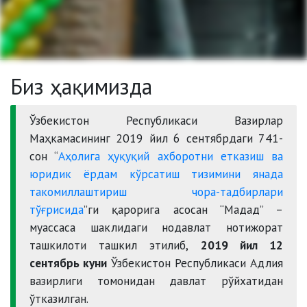
Биз ҳақимизда
Ўзбекистон Республикаси Вазирлар
Маҳкамасининг 2019 йил 6 сентябрдаги 741-
сон “
Аҳолига ҳуқуқий ахборотни етказиш ва
юридик ёрдам кўрсатиш тизимини янада
такомиллаштириш чора-тадбирлари
тўғрисида
”ги қарорига асосан “Мадад” –
муассаса шаклидаги нодавлат нотижорат
ташкилоти ташкил этилиб,
2019 йил 12
сентябрь куни
Ўзбекистон Республикаси Адлия
вазирлиги томонидан давлат рўйхатидан
ўтказилган.