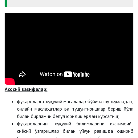
Асосий вазифалар:
фуқароларга ҳуқуқий масалалар бўйича шу жумладан,
онлайн маслаҳатлар ва тушунтиришлар бериш йўли
билан бирламчи бепул юридик ёрдам кўрсатиш;
фуқароларнинг ҳуқуқий билимларини ижтимоий-
сиёсий ўзгаришлар билан уйғун равишда ошириб