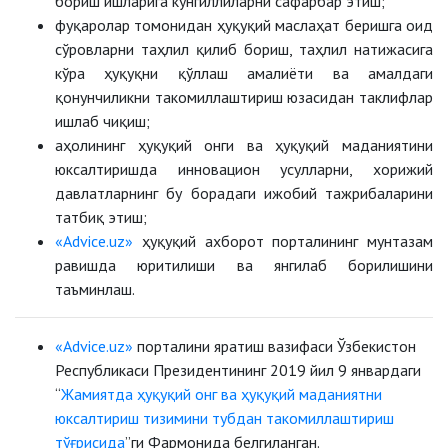
бориш ишларига кўнгиллиларни сафарбар этиш;
фуқаролар томонидан ҳуқуқий маслаҳат беришга оид
сўровларни таҳлил қилиб бориш, таҳлил натижасига
кўра ҳуқуқни қўллаш амалиёти ва амалдаги
қонунчиликни такомиллаштириш юзасидан таклифлар
ишлаб чиқиш;
аҳолининг ҳуқуқий онги ва ҳуқуқий маданиятини
юксалтиришда инновацион усулларни, хорижий
давлатларнинг бу борадаги ижобий тажрибаларини
татбиқ этиш;
«Advice.uz»
ҳуқуқий ахборот порталининг мунтазам
равишда юритилиши ва янгилаб борилишини
таъминлаш.
«Advice.uz»
порталини яратиш вазифаси Ўзбекистон
Республикаси Президентининг 2019 йил 9 январдаги
“
Жамиятда ҳуқуқий онг ва ҳуқуқий маданиятни
юксалтириш тизимини тубдан такомиллаштириш
тўғрисида
”ги Фармонида белгиланган.