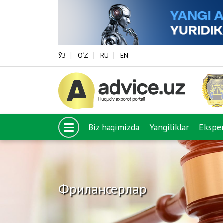
ЎЗ
O‘Z
RU
EN
Biz haqimizda
Yangiliklar
Eksper
Фрилансерлар