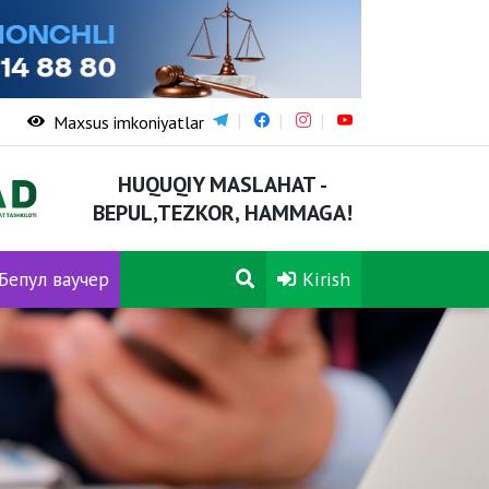
Maxsus imkoniyatlar
HUQUQIY MASLAHAT -
BEPUL,TEZKOR, HAMMAGA!
Бепул ваучер
Kirish