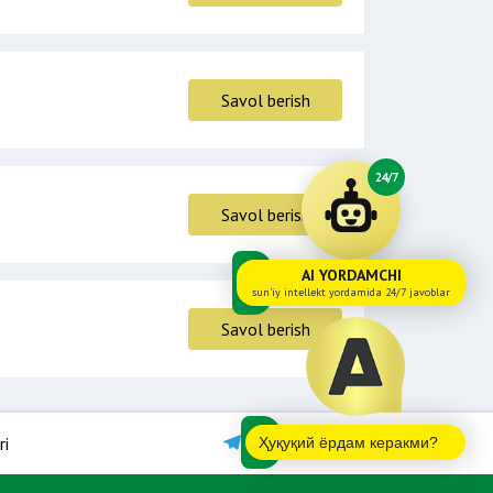
Savol berish
24/7
Savol berish
AI YORDAMCHI
sun'iy intellekt yordamida 24/7 javoblar
Savol berish
ri
Ҳуқуқий ёрдам керакми?