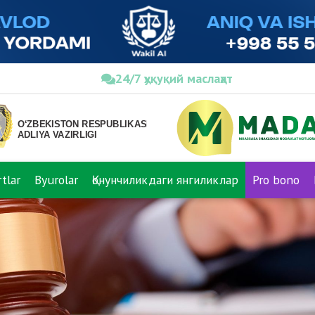
24/7 ҳуқуқий маслаҳат
tlar
Byurolar
Қонунчиликдаги янгиликлар
Pro bono