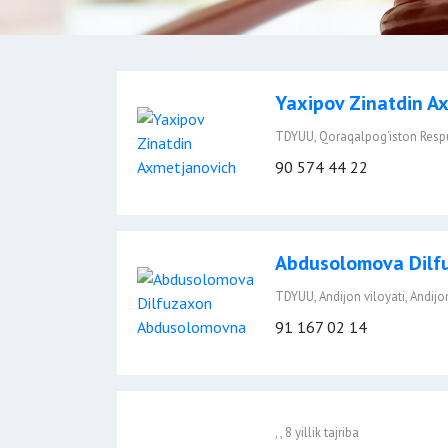
Yaxipov Zinatdin A
TDYUU, Qoraqalpog‘iston Respubl
90 574 44 22
Abdusolomova Dilf
TDYUU, Andijon viloyati, Andijon 
91 167 02 14
, , 8 yillik tajriba