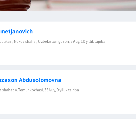
xmetjanovich
ikasi, Nukus shahar, O‘zbekiston guzori, 29 uy, 10 yillik tajriba
uzaxon Abdusolomovna
shahar, A.Temur ko‘chasi, 35A uy, 0 yillik tajriba