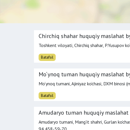
Chirchiq shahar huquqiy maslahat b
Toshkent viloyati, Chirchiq shahar, P.Yusupov ko‘
Batafsil
Mo‘ynoq tuman huquqiy maslahat b
Mo‘ynoq tumani, Ajiniyaz ko‘chasi, DXM binosi (m
Batafsil
Amudaryo tuman huquqiy maslahat 
Amudaryo tumani, Mang‘it shahri, Gurlan ko‘chasi
94 458-59-70