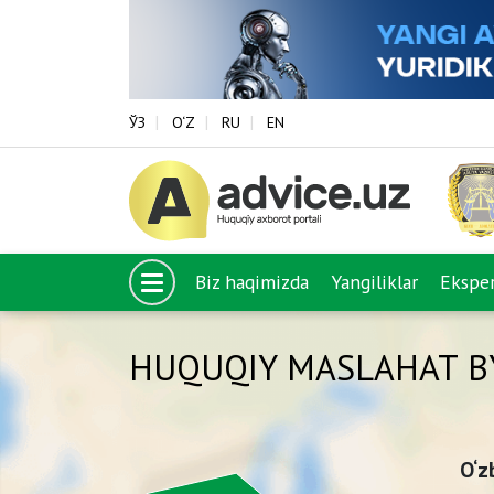
ЎЗ
O‘Z
RU
EN
Biz haqimizda
Yangiliklar
Eksper
HUQUQIY MASLAHAT B
O‘z