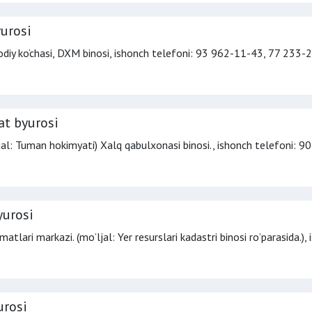
urosi
diy ko‘chasi, DXM binosi,
ishonch telefoni
: 93 962-11-43, 77 233-
at byurosi
ljal: Tuman hokimyati) Xalq qabulxonasi binosi.,
ishonch telefoni
: 9
yurosi
tlari markazi. (moʼljal: Yer resurslari kadastri binosi roʼparasida.),
urosi