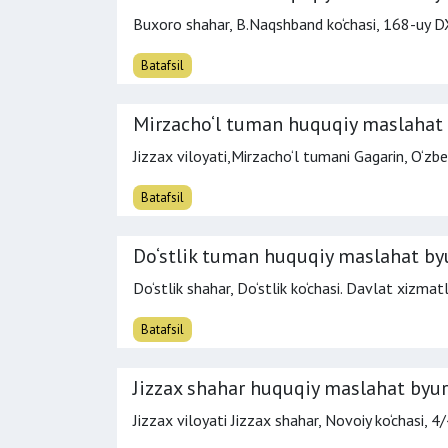
Buxoro shahar, B.Naqshband ko‘chasi, 168-uy D
Batafsil
Mirzacho‘l tuman huquqiy maslahat 
Jizzax viloyati,Mirzacho‘l tumani Gagarin, O‘zbe
Batafsil
Do‘stlik tuman huquqiy maslahat by
Do‘stlik shahar, Do‘stlik ko‘chasi. Davlat xizmat
Batafsil
Jizzax shahar huquqiy maslahat byur
Jizzax viloyati Jizzax shahar, Novoiy ko‘chasi, 4