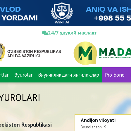
24/7 ҳуқуқий маслаҳат
tlar
Byurolar
Қонунчиликдаги янгиликлар
Pro bono
YUROLARI
Andijon viloyati
bekiston Respublikasi
Byurolar soni:
9