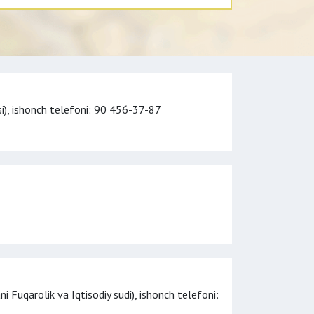
i),
ishonch telefoni
: 90 456-37-87
i Fuqarolik va Iqtisodiy sudi),
ishonch telefoni
: