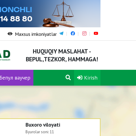
Maxsus imkoniyatlar
HUQUQIY MASLAHAT -
BEPUL,TEZKOR, HAMMAGA!
Бепул ваучер
Kirish
Buxoro viloyati
Byurolar soni:
11