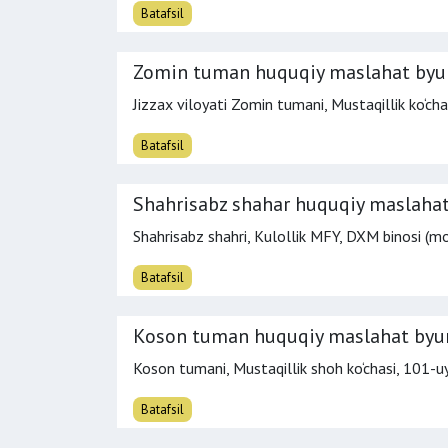
Batafsil
Zomin tuman huquqiy maslahat byu
Jizzax viloyati Zomin tumani, Mustaqillik ko‘cha
Batafsil
Shahrisabz shahar huquqiy maslahat
Shahrisabz shahri, Kulollik MFY, DXM binosi (mo‘l
Batafsil
Koson tuman huquqiy maslahat byu
Koson tumani, Mustaqillik shoh ko‘chasi, 101-u
Batafsil