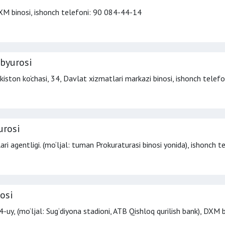
XM binosi,
ishonch telefoni
: 90 084-44-14
byurosi
kiston ko‘chasi, 34, Davlat xizmatlari markazi binosi,
ishonch telefo
urosi
lari agentligi. (mo‘ljal: tuman Prokuraturasi binosi yonida),
ishonch t
osi
/4-uy, (mo‘ljal: Sug‘diyona stadioni, ATB Qishloq qurilish bank), DXM 