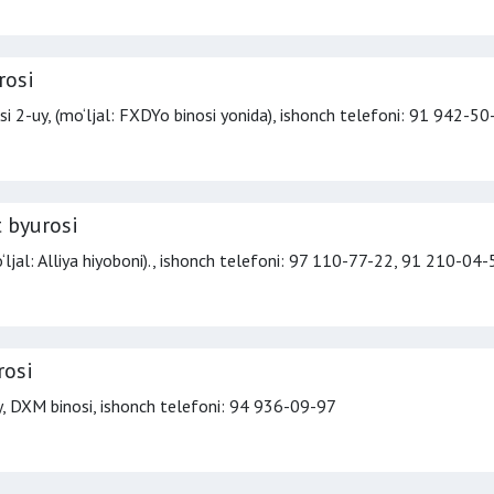
rosi
si 2-uy, (mo‘ljal: FXDYo binosi yonida),
ishonch telefoni
: 91 942-50
 byurosi
jal: Alliya hiyoboni).,
ishonch telefoni
: 97 110-77-22, 91 210-04-
rosi
y, DXM binosi,
ishonch telefoni
: 94 936-09-97