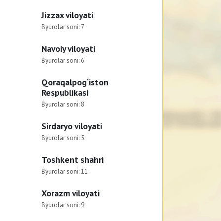
Jizzax viloyati
Byurolar soni:
7
Navoiy viloyati
Byurolar soni:
6
Qoraqalpog‘iston
Respublikasi
Byurolar soni:
8
Sirdaryo viloyati
Byurolar soni:
5
Toshkent shahri
Byurolar soni:
11
Xorazm viloyati
Byurolar soni:
9