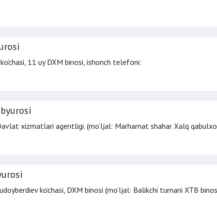
urosi
 ko‘chasi, 11 uy DXM binosi,
ishonch telefoni
:
byurosi
Davlat xizmatlari agentligi. (mo‘ljal: Marhamat shahar Xalq qabulxo
yurosi
udoyberdiev ko‘chasi, DXM binosi (mo‘ljal: Balikchi tumani XTB binos