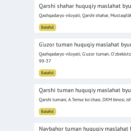
Qarshi shahar huquqiy maslahat byu
Qashqadaryo viloyati, Qarshi shahar, Mustaqillik
Batafsil
G‘uzor tuman huquqiy maslahat byu
Qashqadaryo viloyati, Gʼuzor tuman, Oʼzbekisto
99-37
Batafsil
Qarshi tuman huquqiy maslahat byu
Qarshi tumani, А.Temur koʼchasi, DXM binosi,
is
Batafsil
Navbahor tuman huquqiy maslahat 