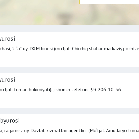
yurosi
chasi, 2 “a”-uy, DXM binosi (mo‘ljal: Chirchiq shahar markaziy pochtas
yurosi
o‘ljal: tuman hokimiyati).,
ishonch telefoni
: 93 206-10-56
byurosi
, raqamsiz uy. Davlat xizmatlari agentligi. (Mo‘ljal: Amudaryo tuman