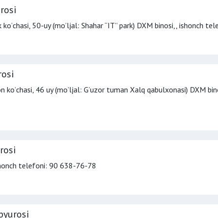
rosi
 koʼchasi, 50-uy (moʼljal: Shahar “IT” park) DXM binosi,,
ishonch tel
rosi
n koʼchasi, 46 uy (moʼljal: Gʼuzor tuman Xalq qabulxonasi) DXM bin
rosi
honch telefoni
: 90 638-76-78
byurosi