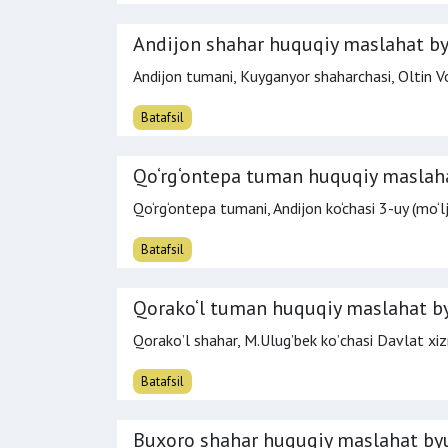
Andijon shahar huquqiy maslahat by
Andijon tumani, Kuyganyor shaharchasi, Oltin Vo
Batafsil
Qo‘rg‘ontepa tuman huquqiy maslah
Qo‘rg‘ontepa tumani, Andijon ko‘chasi 3-uy (mo‘
Batafsil
Qorako‘l tuman huquqiy maslahat b
Qorakoʼl shahar, M.Ulugʼbek koʼchasi Davlat xizma
Batafsil
Buxoro shahar huquqiy maslahat by