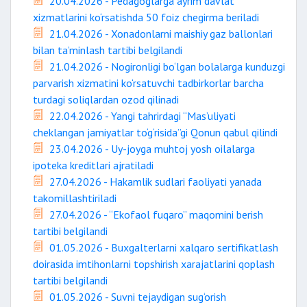
20.04.2026 - Pedagoglarga ayrim davlat
xizmatlarini ko‘rsatishda 50 foiz chegirma beriladi
21.04.2026 - Xonadonlarni maishiy gaz ballonlari
bilan ta’minlash tartibi belgilandi
21.04.2026 - Nogironligi bo‘lgan bolalarga kunduzgi
parvarish xizmatini ko‘rsatuvchi tadbirkorlar barcha
turdagi soliqlardan ozod qilinadi
22.04.2026 - Yangi tahrirdagi “Mas’uliyati
cheklangan jamiyatlar to‘g‘risida”gi Qonun qabul qilindi
23.04.2026 - Uy-joyga muhtoj yosh oilalarga
ipoteka kreditlari ajratiladi
27.04.2026 - Hakamlik sudlari faoliyati yanada
takomillashtiriladi
27.04.2026 - “Ekofaol fuqaro” maqomini berish
tartibi belgilandi
01.05.2026 - Buxgalterlarni xalqaro sertifikatlash
doirasida imtihonlarni topshirish xarajatlarini qoplash
tartibi belgilandi
01.05.2026 - Suvni tejaydigan sug‘orish