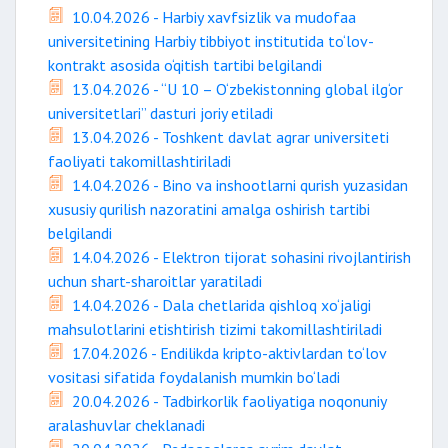
10.04.2026 - Harbiy xavfsizlik va mudofaa
universitetining Harbiy tibbiyot institutida to‘lov-
kontrakt asosida o‘qitish tartibi belgilandi
13.04.2026 - “U 10 – O‘zbekistonning global ilg‘or
universitetlari” dasturi joriy etiladi
13.04.2026 - Toshkent davlat agrar universiteti
faoliyati takomillashtiriladi
14.04.2026 - Bino va inshootlarni qurish yuzasidan
xususiy qurilish nazoratini amalga oshirish tartibi
belgilandi
14.04.2026 - Elektron tijorat sohasini rivojlantirish
uchun shart-sharoitlar yaratiladi
14.04.2026 - Dala chetlarida qishloq xo‘jaligi
mahsulotlarini etishtirish tizimi takomillashtiriladi
17.04.2026 - Endilikda kripto-aktivlardan to‘lov
vositasi sifatida foydalanish mumkin bo‘ladi
20.04.2026 - Tadbirkorlik faoliyatiga noqonuniy
aralashuvlar cheklanadi