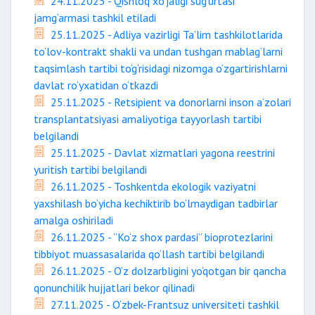
24.11.2025 - Qishloq xo‘jaligi sug‘urtasi
jamg‘armasi tashkil etiladi
25.11.2025 - Adliya vazirligi Ta’lim tashkilotlarida
to‘lov-kontrakt shakli va undan tushgan mablag‘larni
taqsimlash tartibi to‘g‘risidagi nizomga o‘zgartirishlarni
davlat ro‘yxatidan o‘tkazdi
25.11.2025 - Retsipient va donorlarni inson a’zolari
transplantatsiyasi amaliyotiga tayyorlash tartibi
belgilandi
25.11.2025 - Davlat xizmatlari yagona reestrini
yuritish tartibi belgilandi
26.11.2025 - Toshkentda ekologik vaziyatni
yaxshilash bo‘yicha kechiktirib bo‘lmaydigan tadbirlar
amalga oshiriladi
26.11.2025 - “Ko‘z shox pardasi” bioprotezlarini
tibbiyot muassasalarida qo‘llash tartibi belgilandi
26.11.2025 - O‘z dolzarbligini yo‘qotgan bir qancha
qonunchilik hujjatlari bekor qilinadi
27.11.2025 - O‘zbek-Frantsuz universiteti tashkil