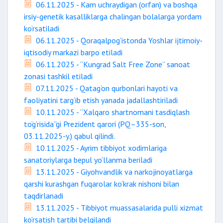
06.11.2025 - Kam uchraydigan (orfan) va boshqa
irsiy-genetik kasalliklarga chalingan bolalarga yordam
ko‘rsatiladi
06.11.2025 - Qoraqalpog‘istonda Yoshlar ijtimoiy-
iqtisodiy markazi barpo etiladi
06.11.2025 - “Kungrad Salt Free Zone” sanoat
zonasi tashkil etiladi
07.11.2025 - Qatag‘on qurbonlari hayoti va
faoliyatini targ‘ib etish yanada jadallashtiriladi
10.11.2025 - “Xalqaro shartnomani tasdiqlash
to‘g‘risida”gi Prezident qarori (PQ–335-son,
03.11.2025-y.) qabul qilindi.
10.11.2025 - Ayrim tibbiyot xodimlariga
sanatoriylarga bepul yo‘llanma beriladi
13.11.2025 - Giyohvandlik va narkojinoyatlarga
qarshi kurashgan fuqarolar ko‘krak nishoni bilan
taqdirlanadi
13.11.2025 - Tibbiyot muassasalarida pulli xizmat
ko‘rsatish tartibi belgilandi