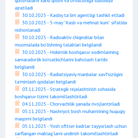
qurilmalarni xarid qilishi va o‘rnatishiga subsidiya
ajratiladi
30.10.2025 - Kasbiy ta’lim agentligi tashkil etiladi
30.10.2025 - 5-may “Kasb va mehnat kuni” sifatida
nishonlanadi
30.10.2025 - Radioaktiv chiqindilar bilan
muomalada bo‘lishning talablari belgilandi
30.10.2025 - Hokimlik boshqaruv xodimlarining
samaradorlik ko‘rsatkichlarini baholash tartibi
belgilandi
30.10.2025 - Radiatsiyaviy manbalar xavfsizligini
ta’minlash qoidalari belgilandi
03.11.2025 - Strategik rejalashtirish sohasida
boshqaruv tizimi takomillashtiriladi
04.11.2025 - Chorvachilik yanada rivojlantiriladi
05.11.2025 - Nashriyot bosh muharririning huquqiy
maqomi belgilandi
05.11.2025 - Yosh ofitser kadrlar tayyorlash uchun
sarflangan mablag‘larni undirish takomillashtiriladi