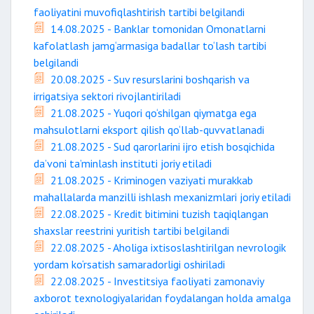
faoliyatini muvofiqlashtirish tartibi belgilandi
14.08.2025 - Banklar tomonidan Omonatlarni
kafolatlash jamg‘armasiga badallar to‘lash tartibi
belgilandi
20.08.2025 - Suv resurslarini boshqarish va
irrigatsiya sektori rivojlantiriladi
21.08.2025 - Yuqori qo‘shilgan qiymatga ega
mahsulotlarni eksport qilish qo‘llab-quvvatlanadi
21.08.2025 - Sud qarorlarini ijro etish bosqichida
da’voni ta’minlash instituti joriy etiladi
21.08.2025 - Kriminogen vaziyati murakkab
mahallalarda manzilli ishlash mexanizmlari joriy etiladi
22.08.2025 - Kredit bitimini tuzish taqiqlangan
shaxslar reestrini yuritish tartibi belgilandi
22.08.2025 - Aholiga ixtisoslashtirilgan nevrologik
yordam ko‘rsatish samaradorligi oshiriladi
22.08.2025 - Investitsiya faoliyati zamonaviy
axborot texnologiyalaridan foydalangan holda amalga