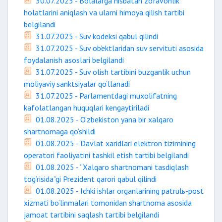
30.07.2025 - Bolalarga nisbatan zo‘ravonlik
holatlarini aniqlash va ularni himoya qilish tartibi
belgilandi
31.07.2025 - Suv kodeksi qabul qilindi
31.07.2025 - Suv ob’ektlaridan suv servituti asosida
foydalanish asoslari belgilandi
31.07.2025 - Suv olish tartibini buzganlik uchun
moliyaviy sanktsiyalar qo‘llanadi
31.07.2025 - Parlamentdagi muxolifatning
kafolatlangan huquqlari kengaytiriladi
01.08.2025 - O‘zbekiston yana bir xalqaro
shartnomaga qo‘shildi
01.08.2025 - Davlat xaridlari elektron tizimining
operatori faoliyatini tashkil etish tartibi belgilandi
01.08.2025 - “Xalqaro shartnomani tasdiqlash
to‘g‘risida”gi Prezident qarori qabul qilindi
01.08.2025 - Ichki ishlar organlarining patrulь-post
xizmati bo‘linmalari tomonidan shartnoma asosida
jamoat tartibini saqlash tartibi belgilandi