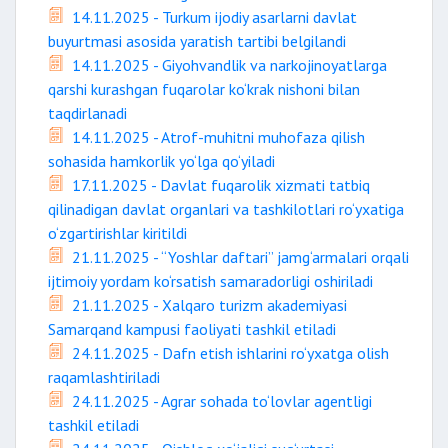
14.11.2025 - Turkum ijodiy asarlarni davlat
buyurtmasi asosida yaratish tartibi belgilandi
14.11.2025 - Giyohvandlik va narkojinoyatlarga
qarshi kurashgan fuqarolar ko‘krak nishoni bilan
taqdirlanadi
14.11.2025 - Atrof-muhitni muhofaza qilish
sohasida hamkorlik yo‘lga qo‘yiladi
17.11.2025 - Davlat fuqarolik xizmati tatbiq
qilinadigan davlat organlari va tashkilotlari ro‘yxatiga
o‘zgartirishlar kiritildi
21.11.2025 - “Yoshlar daftari” jamg‘armalari orqali
ijtimoiy yordam ko‘rsatish samaradorligi oshiriladi
21.11.2025 - Xalqaro turizm akademiyasi
Samarqand kampusi faoliyati tashkil etiladi
24.11.2025 - Dafn etish ishlarini ro‘yxatga olish
raqamlashtiriladi
24.11.2025 - Agrar sohada to‘lovlar agentligi
tashkil etiladi