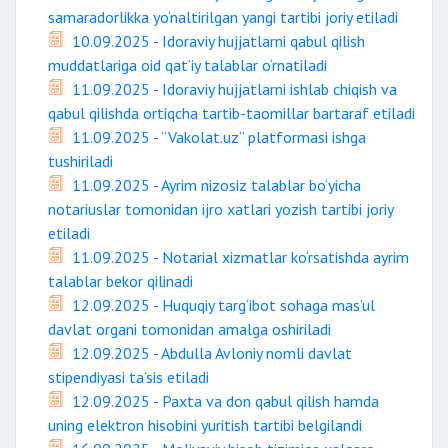
samaradorlikka yo‘naltirilgan yangi tartibi joriy etiladi
10.09.2025 - Idoraviy hujjatlarni qabul qilish
muddatlariga oid qat’iy talablar o‘rnatiladi
11.09.2025 - Idoraviy hujjatlarni ishlab chiqish va
qabul qilishda ortiqcha tartib-taomillar bartaraf etiladi
11.09.2025 - “Vakolat.uz” platformasi ishga
tushiriladi
11.09.2025 - Ayrim nizosiz talablar bo‘yicha
notariuslar tomonidan ijro xatlari yozish tartibi joriy
etiladi
11.09.2025 - Notarial xizmatlar ko‘rsatishda ayrim
talablar bekor qilinadi
12.09.2025 - Huquqiy targ‘ibot sohaga mas’ul
davlat organi tomonidan amalga oshiriladi
12.09.2025 - Abdulla Avloniy nomli davlat
stipendiyasi ta’sis etiladi
12.09.2025 - Paxta va don qabul qilish hamda
uning elektron hisobini yuritish tartibi belgilandi