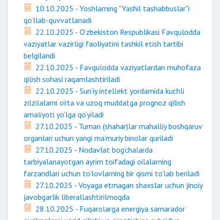
10.10.2025 - Yoshlarning "Yashil tashabbuslar"i
qo‘llab-quvvatlanadi
22.10.2025 - O‘zbekiston Respublikasi Favqulodda
vaziyatlar vazirligi faoliyatini tashkil etish tartibi
belgilandi
22.10.2025 - Favqulodda vaziyatlardan muhofaza
qilish sohasi raqamlashtiriladi
22.10.2025 - Sun’iy intellekt yordamida kuchli
zilzilalarni o‘rta va uzoq muddatga prognoz qilish
amaliyoti yo‘lga qo‘yiladi
27.10.2025 - Tuman (shahar)lar mahalliy boshqaruv
organlari uchun yangi ma’muriy binolar quriladi
27.10.2025 - Nodavlat bog‘chalarda
tarbiyalanayotgan ayrim toifadagi oilalarning
farzandlari uchun to‘lovlarning bir qismi to‘lab beriladi
27.10.2025 - Voyaga etmagan shaxslar uchun jinoiy
javobgarlik liberallashtirilmoqda
28.10.2025 - Fuqarolarga energiya samarador