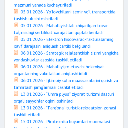
mazmuni yanada kuchaytiriladi
05.01.2026 - Yo‘lovchilarni temir yo‘l transportida
tashish ulushi oshiriladi
05.01.2026 - Mahalliy ishlab chiqarilgan tovar
to‘g‘risidagi sertifikat xarajatlari qoplab beriladi
05.01.2026 - Elektron hisobvaraq-fakturalarning
xavf darajasini aniqlash tartibi belgilandi
06.01.2026 - Strategik rejalashtirish tizimi yangicha
yondashuvlar asosida tashkil etiladi
06.01.2026 - Mahalliy ijro etuvchi hokimiyat
organlarining vakolatlari aniqlashtirildi
06.01.2026 - Ijtimoiy soha muassasalarini qurish va
ta’mirlash jamg‘armasi tashkil etiladi
13.01.2026 - “Umra plyus” ziyorat turizmi dasturi
orqali sayyohlar oqimi oshiriladi
13.01.2026 - “Farg‘ona” turistik-rekreatsion zonasi
tashkil etiladi
15.01.2026 - Pirotexnika buyumlari muomalasi