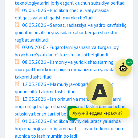
texnologiyalarini joriy etganlik uchun subsidiya beriladi
05.05.2026 - Endilikda chet el valyutasida
obligatsiyalar chiqarish mumkin bo‘ladi
06.05.2026 - Sanoat, radiatsiya va yadro xavfsizligi
qoidalari buzilishi yuzasidan xabar bergan shaxslar
rag‘batlantiriladi
07.05.2026 - Fuqarolarni yashash va turgan joyi
bo‘yicha ro‘yxatdan o‘tkazish tartibi belgilandi
08.05.2026 - Jismoniy va yuridik shaxslarning
24/7
murojaatlarini ko‘rib chiqish mexanizmlari yanada
takomillashtiriladi
12.05.2026 - Ma’muriy javobgarlik to‘g‘risidagi
qonunchilik takomillashtiriladi
13.05.2026 - Ish o‘rinlari va mehnat sharoitlarini
nogironligi bo‘lgan shaxslarga moslashtirganligi uchun
subsidiya berish tartibi belgilandi
Ҳуқуқий ёрдам керакми?
01.06.2026 - Endilikda davriy deklaratsiyalashda
bojxona boji va soliqlarni har bir tovar turkumi uchun
alohida to‘lash mumkin bo‘ladi