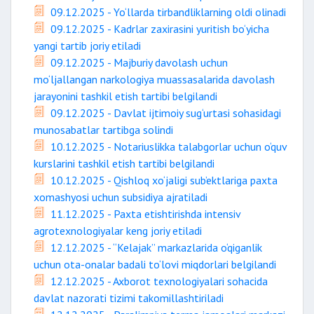
09.12.2025 - Yo‘llarda tirbandliklarning oldi olinadi
09.12.2025 - Kadrlar zaxirasini yuritish bo‘yicha
yangi tartib joriy etiladi
09.12.2025 - Majburiy davolash uchun
mo‘ljallangan narkologiya muassasalarida davolash
jarayonini tashkil etish tartibi belgilandi
09.12.2025 - Davlat ijtimoiy sug‘urtasi sohasidagi
munosabatlar tartibga solindi
10.12.2025 - Notariuslikka talabgorlar uchun o‘quv
kurslarini tashkil etish tartibi belgilandi
10.12.2025 - Qishloq xo‘jaligi sub’ektlariga paxta
xomashyosi uchun subsidiya ajratiladi
11.12.2025 - Paxta etishtirishda intensiv
agrotexnologiyalar keng joriy etiladi
12.12.2025 - “Kelajak” markazlarida o‘qiganlik
uchun ota-onalar badali to‘lovi miqdorlari belgilandi
12.12.2025 - Axborot texnologiyalari sohacida
davlat nazorati tizimi takomillashtiriladi