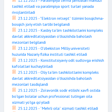
12.12.2025 - Paralimpiya terma jamoalari markazi
tashkil etiladi va paralimpiya sport turlari yanada
rivojlantiriladi
23.12.2025 - "Elektron retsept” tizimini bosqichma-
bosqich joriy etish tartibi belgilandi
23.12.2025 - Kasbiy ta’lim tashkilotlarini kompleks
davlat akkreditatsiyasidan o‘tkazishda baholash
mezonlari belgilandi
23.12.2025 - O‘zbekiston Milliy universiteti
huzurida Nazariy fizika instituti tashkil etiladi
23.12.2025 - Konstitutsiyaviy odil sudlovga erishish
kafolatlari kuchaytiriladi
25.12.2025 - Oliy ta’lim tashkilotlarini kompleks
davlat akkreditatsiyasidan o‘tkazishda baholash
mezonlari tasdiqlandi
25.12.2025 - Zo‘ravonlik sodir etilishi xavfi ostida
bo‘lgan bolalar uchun professional tutingan oila
xizmati yo‘lga qo‘yiladi
25.12.2025 - “Mehrli oila” xizmati tashkil etiladi