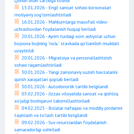
Qonun bilan tartibga solindi
15.01.2026 - Engil sanoat sohasi korxonalari
moliyaviy sog‘lomlashtiriladi
16.01.2026 - Mahkumlarga masofali video-
uchrashuvdan foydalanish huquqi beriladi
20.01.2026 - Ayrim turdagi xom ashyolar uchun
bojxona bojining “nolь” stavkada qo‘llanilish muddati
uzaytirildi
20.01.2026 - Migratsiya va personallashtirish
sohasi raqamlashtiriladi
30.01.2026 - Yangi zamonaviy suzish havzalarini
qurish xarajatlari qoplab beriladi
30.01.2026 - Autodonorlik tartibi belgilandi
03.02.2026 - Jizzax viloyatida sanoat va qishloq
xo‘jaligi boshqaruvi takomillashtiriladi
04.02.2025 - Bolalar nafaqasi va moddiy yordamni
tayinlash va to‘lash tartibi belgilandi
09.02.2026 - Suv resurslaridan foydalanish
samaradorligi oshiriladi