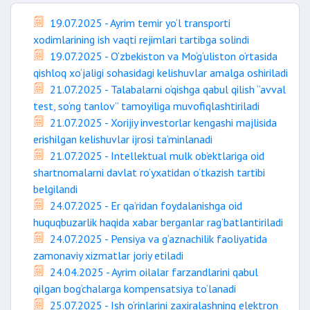
19.07.2025 - Ayrim temir yo‘l transporti
xodimlarining ish vaqti rejimlari tartibga solindi
19.07.2025 - O‘zbekiston va Mo‘g‘uliston o‘rtasida
qishloq xo‘jaligi sohasidagi kelishuvlar amalga oshiriladi
21.07.2025 - Talabalarni o‘qishga qabul qilish “avval
test, so‘ng tanlov” tamoyiliga muvofiqlashtiriladi
21.07.2025 - Xorijiy investorlar kengashi majlisida
erishilgan kelishuvlar ijrosi ta’minlanadi
21.07.2025 - Intellektual mulk ob’ektlariga oid
shartnomalarni davlat ro‘yxatidan o‘tkazish tartibi
belgilandi
24.07.2025 - Er qa’ridan foydalanishga oid
huquqbuzarlik haqida xabar berganlar rag‘batlantiriladi
24.07.2025 - Pensiya va g‘aznachilik faoliyatida
zamonaviy xizmatlar joriy etiladi
24.04.2025 - Ayrim oilalar farzandlarini qabul
qilgan bog‘chalarga kompensatsiya to‘lanadi
25.07.2025 - Ish o‘rinlarini zaxiralashning elektron