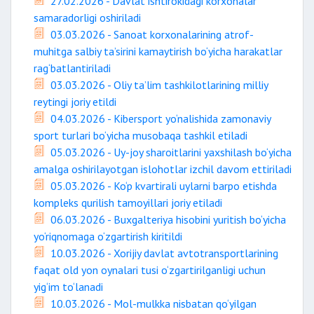
27.02.2026 - Davlat ishtirokidagi korxonalar
samaradorligi oshiriladi
03.03.2026 - Sanoat korxonalarining atrof-
muhitga salbiy ta’sirini kamaytirish bo‘yicha harakatlar
rag‘batlantiriladi
03.03.2026 - Oliy ta’lim tashkilotlarining milliy
reytingi joriy etildi
04.03.2026 - Kibersport yo‘nalishida zamonaviy
sport turlari bo‘yicha musobaqa tashkil etiladi
05.03.2026 - Uy-joy sharoitlarini yaxshilash bo‘yicha
amalga oshirilayotgan islohotlar izchil davom ettiriladi
05.03.2026 - Ko‘p kvartirali uylarni barpo etishda
kompleks qurilish tamoyillari joriy etiladi
06.03.2026 - Buxgalteriya hisobini yuritish bo‘yicha
yo‘riqnomaga o‘zgartirish kiritildi
10.03.2026 - Xorijiy davlat avtotransportlarining
faqat old yon oynalari tusi o‘zgartirilganligi uchun
yig‘im to‘lanadi
10.03.2026 - Mol-mulkka nisbatan qo‘yilgan