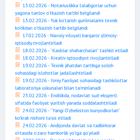
13.02.2026 - Notariuslikka talabgorlar uchun
yagona tanlov o‘tkazish tartibi belgilandi
13.02.2026 - Yuk ko‘tarish qurilmalarini texnik
ko‘rikdan o‘tkazish tartibi belgilandi
17.02.2026 - Navoiy viloyati barqaror ijtimoiy-
iqtisodiy rivojlantiriladi
18.02.2026 - “Kasblar shaharchalari” tashkil etiladi
18.02.2026 - Kreativ iqtisodiyot rivojlantiriladi
19.02.2026 - Texnik jihatdan tartibga solish
sohasidagi islohotlar jadallashtiriladi
19.02.2026 - Ilmiy faoliyat sohasidagi tashkilotlar
laboratoriya uskunalari bilan ta’minlanadi
23.02.2026 - Endilikda, nodavlat sud-eksperti
sifatida faoliyat yuritish yanada soddalashtiriladi
24.02.2026 - “Yangi O‘zbekiston bunyodkorlari”
ko‘krak nishoni ta’sis etiladi
24.02.2026 - Andijonda davlat va tadbirkorar
o‘rtasida o‘zaro hamkorlik yo‘lga qo‘yiladi