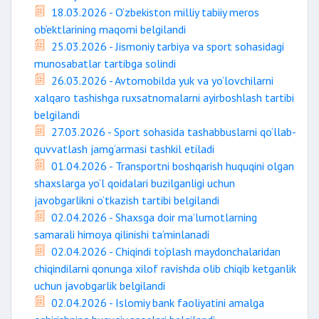
18.03.2026 - O‘zbekiston milliy tabiiy meros
ob’ektlarining maqomi belgilandi
25.03.2026 - Jismoniy tarbiya va sport sohasidagi
munosabatlar tartibga solindi
26.03.2026 - Avtomobilda yuk va yo‘lovchilarni
xalqaro tashishga ruxsatnomalarni ayirboshlash tartibi
belgilandi
27.03.2026 - Sport sohasida tashabbuslarni qo‘llab-
quvvatlash jamg‘armasi tashkil etiladi
01.04.2026 - Transportni boshqarish huquqini olgan
shaxslarga yo‘l qoidalari buzilganligi uchun
javobgarlikni o‘tkazish tartibi belgilandi
02.04.2026 - Shaxsga doir ma’lumotlarning
samarali himoya qilinishi ta’minlanadi
02.04.2026 - Chiqindi to‘plash maydonchalaridan
chiqindilarni qonunga xilof ravishda olib chiqib ketganlik
uchun javobgarlik belgilandi
02.04.2026 - Islomiy bank faoliyatini amalga