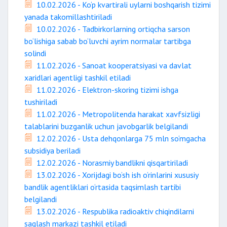
10.02.2026 - Ko‘p kvartirali uylarni boshqarish tizimi
yanada takomillashtiriladi
10.02.2026 - Tadbirkorlarning ortiqcha sarson
bo‘lishiga sabab bo‘luvchi ayrim normalar tartibga
solindi
11.02.2026 - Sanoat kooperatsiyasi va davlat
xaridlari agentligi tashkil etiladi
11.02.2026 - Elektron-skoring tizimi ishga
tushiriladi
11.02.2026 - Metropolitenda harakat xavfsizligi
talablarini buzganlik uchun javobgarlik belgilandi
12.02.2026 - Usta dehqonlarga 75 mln so‘mgacha
subsidiya beriladi
12.02.2026 - Norasmiy bandlikni qisqartiriladi
13.02.2026 - Xorijdagi bo‘sh ish o‘rinlarini xususiy
bandlik agentliklari o‘rtasida taqsimlash tartibi
belgilandi
13.02.2026 - Respublika radioaktiv chiqindilarni
saqlash markazi tashkil etiladi