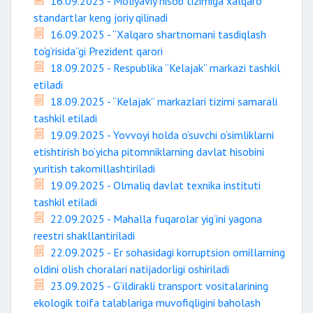
16.09.2025 - Moliyaviy hisob tizimiga xalqaro
standartlar keng joriy qilinadi
16.09.2025 - “Xalqaro shartnomani tasdiqlash
to‘g‘risida”gi Prezident qarori
18.09.2025 - Respublika “Kelajak” markazi tashkil
etiladi
18.09.2025 - “Kelajak” markazlari tizimi samarali
tashkil etiladi
19.09.2025 - Yovvoyi holda o‘suvchi o‘simliklarni
etishtirish bo‘yicha pitomniklarning davlat hisobini
yuritish takomillashtiriladi
19.09.2025 - Olmaliq davlat texnika instituti
tashkil etiladi
22.09.2025 - Mahalla fuqarolar yig‘ini yagona
reestri shakllantiriladi
22.09.2025 - Er sohasidagi korruptsion omillarning
oldini olish choralari natijadorligi oshiriladi
23.09.2025 - G‘ildirakli transport vositalarining
ekologik toifa talablariga muvofiqligini baholash