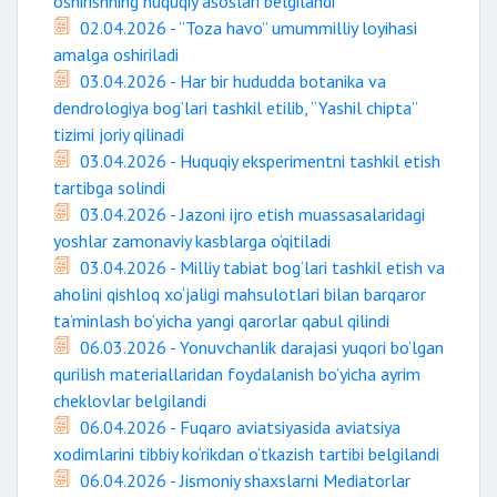
oshirishning huquqiy asoslari belgilandi
02.04.2026 - “Toza havo” umummilliy loyihasi
amalga oshiriladi
03.04.2026 - Har bir hududda botanika va
dendrologiya bog‘lari tashkil etilib, “Yashil chipta”
tizimi joriy qilinadi
03.04.2026 - Huquqiy eksperimentni tashkil etish
tartibga solindi
03.04.2026 - Jazoni ijro etish muassasalaridagi
yoshlar zamonaviy kasblarga o‘qitiladi
03.04.2026 - Milliy tabiat bog‘lari tashkil etish va
aholini qishloq xo‘jaligi mahsulotlari bilan barqaror
ta’minlash bo‘yicha yangi qarorlar qabul qilindi
06.03.2026 - Yonuvchanlik darajasi yuqori bo‘lgan
qurilish materiallaridan foydalanish bo‘yicha ayrim
cheklovlar belgilandi
06.04.2026 - Fuqaro aviatsiyasida aviatsiya
xodimlarini tibbiy ko‘rikdan o‘tkazish tartibi belgilandi
06.04.2026 - Jismoniy shaxslarni Mediatorlar