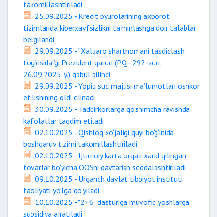
takomillashtiriladi
25.09.2025 - Kredit byurolarining axborot
tizimlarida kiberxavfsizlikni ta’minlashga doir talablar
belgilandi
29.09.2025 - “Xalqaro shartnomani tasdiqlash
to‘g‘risida”gi Prezident qarori (PQ–292-son,
26.09.2025-y.) qabul qilindi
29.09.2025 - Yopiq sud majlisi ma’lumotlari oshkor
etilishining oldi olinadi
30.09.2025 - Tadbirkorlarga qo‘shimcha ravishda
kafolatlar taqdim etiladi
02.10.2025 - Qishloq xo‘jaligi quyi bo‘g‘inida
boshqaruv tizimi takomillashtiriladi
02.10.2025 - Ijtimoiy karta orqali xarid qilingan
tovarlar bo‘yicha QQSni qaytarish soddalashtiriladi
09.10.2025 - Urganch davlat tibbiyot instituti
faoliyati yo‘lga qo‘yiladi
10.10.2025 - "2+6" dasturiga muvofiq yoshlarga
subsidiya ajratiladi