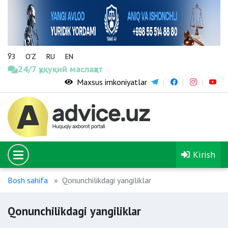
ЎЗ
O‘Z
RU
EN
24/7 ҳуқуқий маслаҳат
Maxsus imkoniyatlar
Kirish
Bosh sahifa
Qonunchilikdagi yangiliklar
Qonunchilikdagi yangiliklar