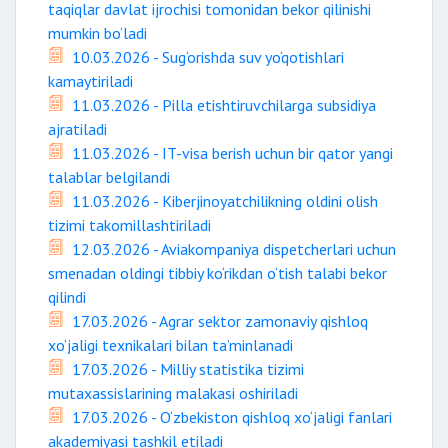
taqiqlar davlat ijrochisi tomonidan bekor qilinishi
mumkin bo‘ladi
10.03.2026 - Sug‘orishda suv yo‘qotishlari
kamaytiriladi
11.03.2026 - Pilla etishtiruvchilarga subsidiya
ajratiladi
11.03.2026 - IT-visa berish uchun bir qator yangi
talablar belgilandi
11.03.2026 - Kiberjinoyatchilikning oldini olish
tizimi takomillashtiriladi
12.03.2026 - Aviakompaniya dispetcherlari uchun
smenadan oldingi tibbiy ko‘rikdan o‘tish talabi bekor
qilindi
17.03.2026 - Agrar sektor zamonaviy qishloq
xo‘jaligi texnikalari bilan ta’minlanadi
17.03.2026 - Milliy statistika tizimi
mutaxassislarining malakasi oshiriladi
17.03.2026 - O‘zbekiston qishloq xo‘jaligi fanlari
akademiyasi tashkil etiladi