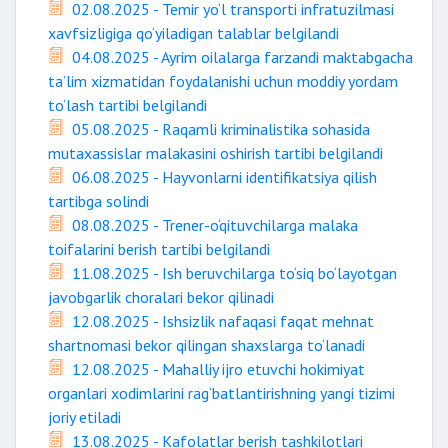
02.08.2025 - Temir yo‘l transporti infratuzilmasi
xavfsizligiga qo‘yiladigan talablar belgilandi
04.08.2025 - Ayrim oilalarga farzandi maktabgacha
ta’lim xizmatidan foydalanishi uchun moddiy yordam
to‘lash tartibi belgilandi
05.08.2025 - Raqamli kriminalistika sohasida
mutaxassislar malakasini oshirish tartibi belgilandi
06.08.2025 - Hayvonlarni identifikatsiya qilish
tartibga solindi
08.08.2025 - Trener-o‘qituvchilarga malaka
toifalarini berish tartibi belgilandi
11.08.2025 - Ish beruvchilarga to‘siq bo‘layotgan
javobgarlik choralari bekor qilinadi
12.08.2025 - Ishsizlik nafaqasi faqat mehnat
shartnomasi bekor qilingan shaxslarga to‘lanadi
12.08.2025 - Mahalliy ijro etuvchi hokimiyat
organlari xodimlarini rag‘batlantirishning yangi tizimi
joriy etiladi
13.08.2025 - Kafolatlar berish tashkilotlari