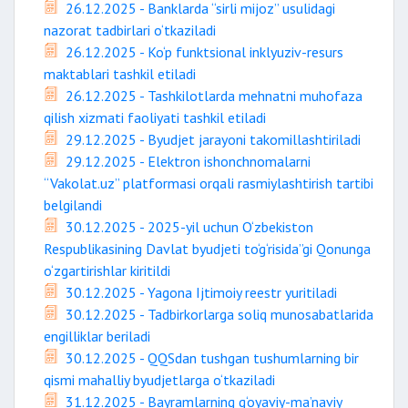
26.12.2025 - Banklarda “sirli mijoz” usulidagi
nazorat tadbirlari o‘tkaziladi
26.12.2025 - Ko‘p funktsional inklyuziv-resurs
maktablari tashkil etiladi
26.12.2025 - Tashkilotlarda mehnatni muhofaza
qilish xizmati faoliyati tashkil etiladi
29.12.2025 - Byudjet jarayoni takomillashtiriladi
29.12.2025 - Elektron ishonchnomalarni
“Vakolat.uz” platformasi orqali rasmiylashtirish tartibi
belgilandi
30.12.2025 - 2025-yil uchun O‘zbekiston
Respublikasining Davlat byudjeti to‘g‘risida”gi Qonunga
o‘zgartirishlar kiritildi
30.12.2025 - Yagona Ijtimoiy reestr yuritiladi
30.12.2025 - Tadbirkorlarga soliq munosabatlarida
engilliklar beriladi
30.12.2025 - QQSdan tushgan tushumlarning bir
qismi mahalliy byudjetlarga o‘tkaziladi
31.12.2025 - Bayramlarning g‘oyaviy-ma’naviy