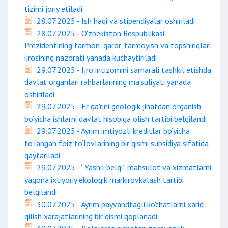
tizimi joriy etiladi
28.07.2025 - Ish haqi va stipendiyalar oshiriladi
28.07.2025 - O‘zbekiston Respublikasi
Prezidentining farmon, qaror, farmoyish va topshiriqlari
ijrosining nazorati yanada kuchaytiriladi
29.07.2025 - Ijro intizomini samarali tashkil etishda
davlat organlari rahbarlarining ma’suliyati yanada
oshiriladi
29.07.2025 - Er qa’rini geologik jihatdan o‘rganish
bo‘yicha ishlarni davlat hisobiga olish tartibi belgilandi
29.07.2025 - Ayrim imtiyozli kreditlar bo‘yicha
to‘langan foiz to‘lovlarining bir qismi subsidiya sifatida
qaytariladi
29.07.2025 - “Yashil belgi” mahsulot va xizmatlarni
yagona ixtiyoriy ekologik markirovkalash tartibi
belgilandi
30.07.2025 - Ayrim payvandtagli ko‘chatlarni xarid
qilish xarajatlarining bir qismi qoplanadi