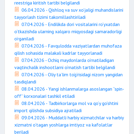
reestriga kiritish tartibi belgilandi
06.04.2026 - Qishloq va suv xo‘jaligi muhandislarini
tayyorlash tizimi takomillashtiriladi
07.04.2026 - Endilikda dori vositalarini ro‘yxatdan
o‘tkazishda ularning xalqaro miqyosdagi samaradorligi
o‘rganiladi
07.04.2026 - Favqulodda vaziyatlardan muhofaza
qilish sohasida malakali kadrlar tayyorlanadi
07.04.2026 - Ochiq maydonlarda o‘rnatiladigan
vaqtinchalik inshootlarni o‘rnatish tartibi belgilandi
07.04.2026 - Oliy ta’lim to‘g‘risidagi nizom yangidan
tasdiqlandi
08.04.2026 - Yangi ishlanmalarga asoslangan “spin-
off” korxonalari tashkil etiladi
08.04.2026 - Tadbirkorlarga mol va qo‘y go‘shtini
import qilishda subsidiya ajratiladi
09.04.2026 - Muddatli harbiy xizmatchilar va harbiy
xizmatni o‘tagan yoshlarga imtiyoz va kafolatlar
beriladi