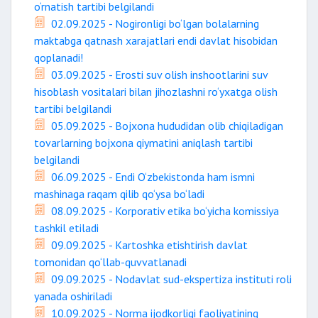
o‘rnatish tartibi belgilandi
02.09.2025 - Nogironligi bo‘lgan bolalarning
maktabga qatnash xarajatlari endi davlat hisobidan
qoplanadi!
03.09.2025 - Erosti suv olish inshootlarini suv
hisoblash vositalari bilan jihozlashni ro‘yxatga olish
tartibi belgilandi
05.09.2025 - Bojxona hududidan olib chiqiladigan
tovarlarning bojxona qiymatini aniqlash tartibi
belgilandi
06.09.2025 - Endi O‘zbekistonda ham ismni
mashinaga raqam qilib qo‘ysa bo‘ladi
08.09.2025 - Korporativ etika bo‘yicha komissiya
tashkil etiladi
09.09.2025 - Kartoshka etishtirish davlat
tomonidan qo‘llab-quvvatlanadi
09.09.2025 - Nodavlat sud-ekspertiza instituti roli
yanada oshiriladi
10.09.2025 - Norma ijodkorligi faoliyatining