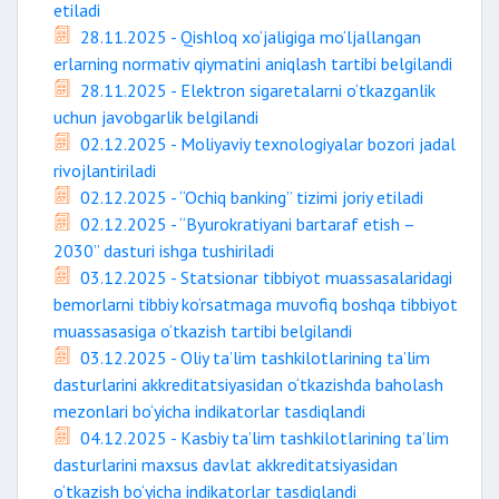
etiladi
28.11.2025 - Qishloq xo‘jaligiga mo‘ljallangan
erlarning normativ qiymatini aniqlash tartibi belgilandi
28.11.2025 - Elektron sigaretalarni o‘tkazganlik
uchun javobgarlik belgilandi
02.12.2025 - Moliyaviy texnologiyalar bozori jadal
rivojlantiriladi
02.12.2025 - “Ochiq banking” tizimi joriy etiladi
02.12.2025 - “Byurokratiyani bartaraf etish –
2030” dasturi ishga tushiriladi
03.12.2025 - Statsionar tibbiyot muassasalaridagi
bemorlarni tibbiy ko‘rsatmaga muvofiq boshqa tibbiyot
muassasasiga o‘tkazish tartibi belgilandi
03.12.2025 - Oliy ta’lim tashkilotlarining ta’lim
dasturlarini akkreditatsiyasidan o‘tkazishda baholash
mezonlari bo‘yicha indikatorlar tasdiqlandi
04.12.2025 - Kasbiy ta’lim tashkilotlarining ta’lim
dasturlarini maxsus davlat akkreditatsiyasidan
o‘tkazish bo‘yicha indikatorlar tasdiqlandi