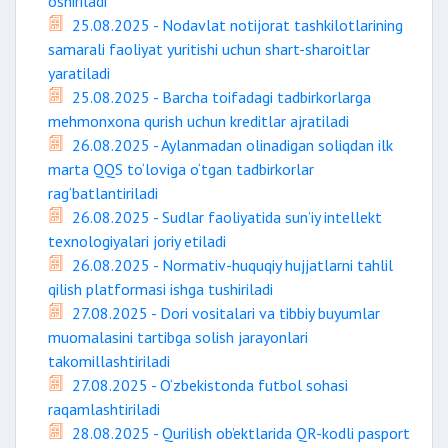
oshiriladi
25.08.2025 - Nodavlat notijorat tashkilotlarining
samarali faoliyat yuritishi uchun shart-sharoitlar
yaratiladi
25.08.2025 - Barcha toifadagi tadbirkorlarga
mehmonxona qurish uchun kreditlar ajratiladi
26.08.2025 - Aylanmadan olinadigan soliqdan ilk
marta QQS to‘loviga o‘tgan tadbirkorlar
rag‘batlantiriladi
26.08.2025 - Sudlar faoliyatida sun’iy intellekt
texnologiyalari joriy etiladi
26.08.2025 - Normativ-huquqiy hujjatlarni tahlil
qilish platformasi ishga tushiriladi
27.08.2025 - Dori vositalari va tibbiy buyumlar
muomalasini tartibga solish jarayonlari
takomillashtiriladi
27.08.2025 - O‘zbekistonda futbol sohasi
raqamlashtiriladi
28.08.2025 - Qurilish ob’ektlarida QR-kodli pasport