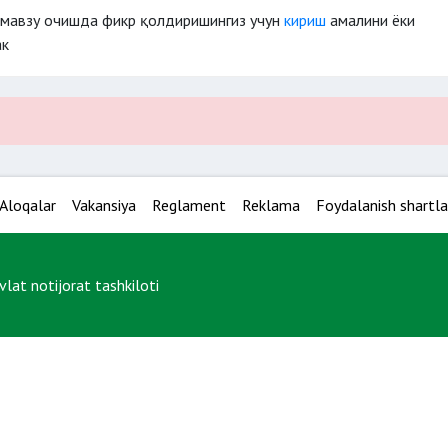
 мавзу очишда фикр қолдиришингиз учун
кириш
амалини ёки
ак
Aloqalar
Vakansiya
Reglament
Reklama
Foydalanish shartla
at notijorat tashkiloti