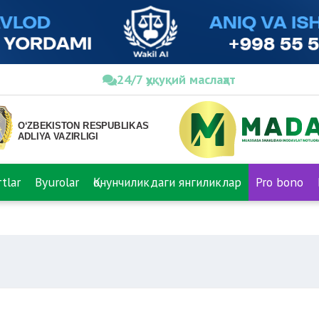
24/7 ҳуқуқий маслаҳат
tlar
Byurolar
Қонунчиликдаги янгиликлар
Pro bono