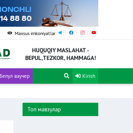
Maxsus imkoniyatlar
HUQUQIY MASLAHAT -
BEPUL,TEZKOR, HAMMAGA!
Бепул ваучер
Kirish
Топ мавзулар