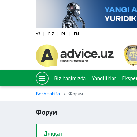
ЎЗ
O‘Z
RU
EN
Biz haqimizda
Yangiliklar
Eksper
Bosh sahifa
Форум
Форум
Диққат