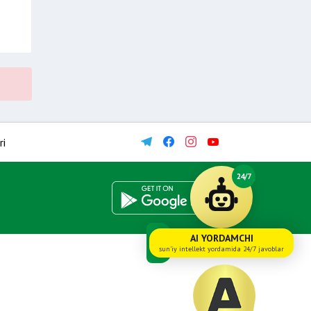
ri
24/7
AI YORDAMCHI
sun'iy intellekt yordamida 24/7 javoblar