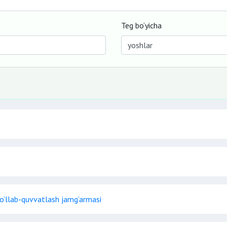
Teg bo‘yicha
 qo‘llab-quvvatlash jamg‘armasi