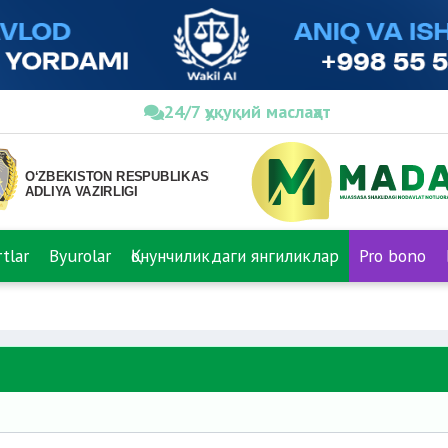
24/7 ҳуқуқий маслаҳат
tlar
Byurolar
Қонунчиликдаги янгиликлар
Pro bono