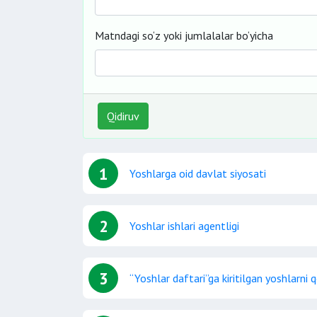
Matndagi so‘z yoki jumlalalar bo‘yicha
Qidiruv
1
Yoshlarga oid davlat siyosati
2
Yoshlar ishlari agentligi
3
“Yoshlar daftari”ga kiritilgan yoshlarni