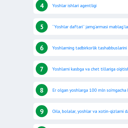
4
Yoshlar ishlari agentligi
5
“Yoshlar daftari” jamg‘armasi mablag‘la
6
Yoshlarning tadbirkorlik tashabbuslarin
7
Yoshlarni kasbga va chet tillariga o‘qitis
8
Er olgan yoshlarga 100 mln so‘mgacha kre
9
Oila, bolalar, yoshlar va xotin-qizlarn