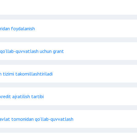
ridan foydalanish
i qo‘llab-quvvatlash uchun grant
h tizimi takomillashtiriladi
dit ajratilish tartibi
i davlat tomonidan qo‘llab-quvvatlash