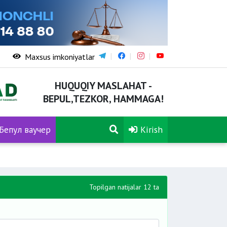
Maxsus imkoniyatlar
HUQUQIY MASLAHAT -
BEPUL,TEZKOR, HAMMAGA!
Бепул ваучер
Kirish
Topilgan natijalar 12 ta