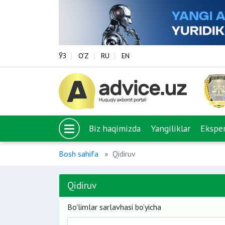
ЎЗ
O‘Z
RU
EN
Biz haqimizda
Yangiliklar
Eksper
Bosh sahifa
Qidiruv
Qidiruv
Bo'limlar sarlavhasi bo’yicha