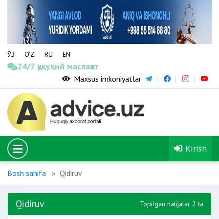
ЎЗ
O‘Z
RU
EN
24/7 ҳуқуқий маслаҳат
Maxsus imkoniyatlar
Kirish
Bosh sahifa
Qidiruv
Qidiruv
Topilgan natijalar 2 ta