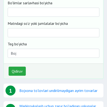
Bo'limlar sarlavhasi bo’yicha
Matndagi so‘z yoki jumlalalar bo‘yicha
Teg bo‘yicha
Qidiruv
1
Bojxona to‘lovlari undirilmaydigan ayrim tovarlar
Markirovkalash uchun zarur bo‘ladigan uskunalar