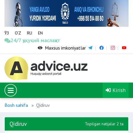
ЎЗ
O‘Z
RU
EN
24/7 ҳуқуқий маслаҳат
Maxsus imkoniyatlar
Kirish
Bosh sahifa
Qidiruv
Qidiruv
Topilgan natijalar 2 ta