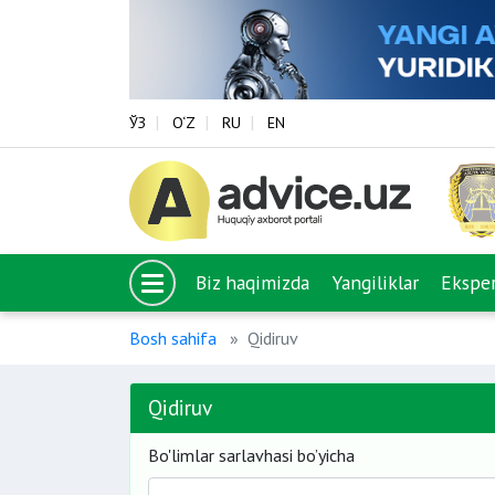
ЎЗ
O‘Z
RU
EN
Biz haqimizda
Yangiliklar
Eksper
Bosh sahifa
Qidiruv
Qidiruv
Bo'limlar sarlavhasi bo’yicha