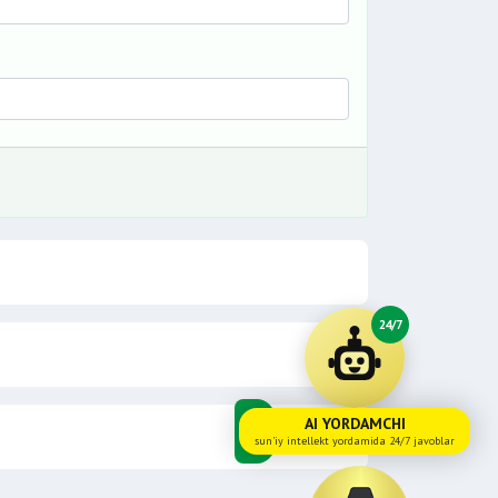
24/7
AI YORDAMCHI
sun'iy intellekt yordamida 24/7 javoblar