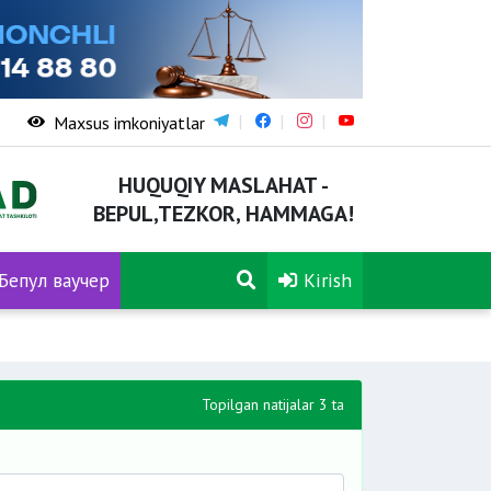
Maxsus imkoniyatlar
HUQUQIY MASLAHAT -
BEPUL,TEZKOR, HAMMAGA!
Бепул ваучер
Kirish
Topilgan natijalar 3 ta