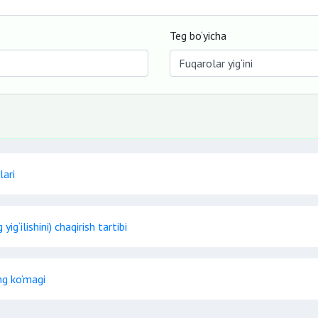
Teg bo‘yicha
lari
yig‘ilishini) chaqirish tartibi
ng ko‘magi