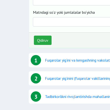
Matndagi so‘z yoki jumlalalar bo‘yicha
Qidiruv
1
Fuqarolar yig‘ini va kengashning vakolat
2
Fuqarolar yig‘inini (fuqarolar vakillarining 
3
Tadbirkorlikni rivojlantirishda mahallani