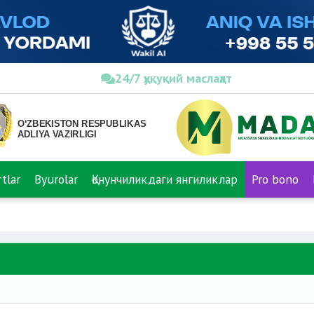
24/7 ҳуқуқий маслаҳат
tlar
Byurolar
Қонунчиликдаги янгиликлар
Pro bono