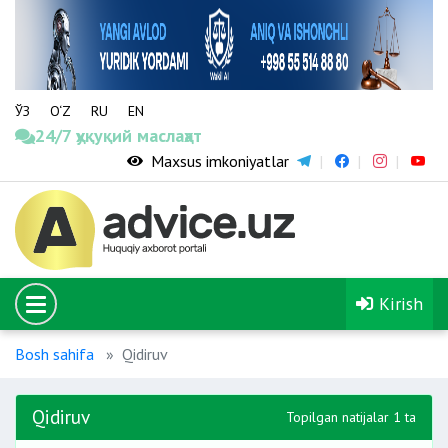
ЎЗ
O‘Z
RU
EN
24/7 ҳуқуқий маслаҳат
Maxsus imkoniyatlar
Kirish
Bosh sahifa
Qidiruv
Qidiruv
Topilgan natijalar 1 ta