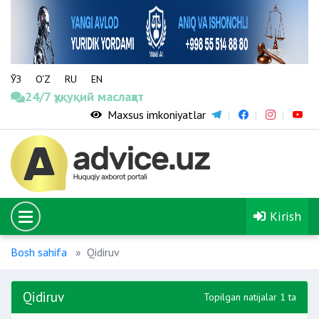
ЎЗ
O‘Z
RU
EN
24/7 ҳуқуқий маслаҳат
Maxsus imkoniyatlar
Kirish
Bosh sahifa
Qidiruv
Qidiruv
Topilgan natijalar 1 ta