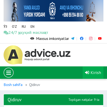
ЎЗ
O‘Z
RU
EN
24/7 ҳуқуқий маслаҳат
Maxsus imkoniyatlar
Kirish
Bosh sahifa
Qidiruv
Qidiruv
Topilgan natijalar 9 ta