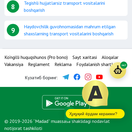
Tegishli hujjatlarsiz transport vositalarini
8
boshqarish
Haydovchilik guvohnomasidan mahrum etilgan
9
shaxslarning transport vositalarini boshqarish
Ko‘ngilli huquqshunos (Pro bono)
Sayt xaritasi
Aloqalar
Vakansiya
Reglament
Reklama
Foydalanish shartlari
24/7
Кузатиб боринг:
Ҳуқуқий ёрдам керакми?
© 2019-2026 “Madad” muassasa shaklidagi nodavlat
notijorat tashkiloti