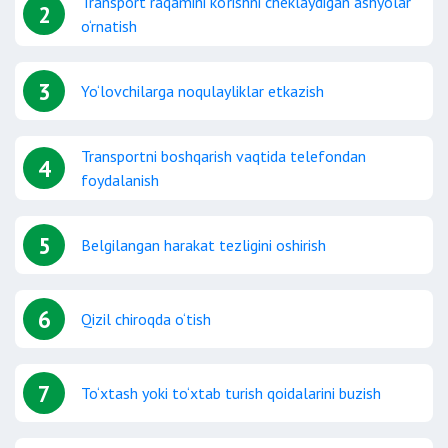
Transport raqamini ko‘rishni cheklaydigan ashyolar
2
o‘rnatish
3
Yo‘lovchilarga noqulayliklar etkazish
Transportni boshqarish vaqtida telefondan
4
foydalanish
5
Belgilangan harakat tezligini oshirish
6
Qizil chiroqda o‘tish
7
To‘xtash yoki to‘xtab turish qoidalarini buzish