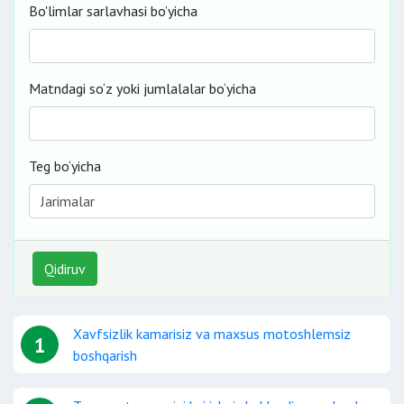
Bo'limlar sarlavhasi bo’yicha
Matndagi so‘z yoki jumlalalar bo‘yicha
Teg bo‘yicha
Qidiruv
Xavfsizlik kamarisiz va maxsus motoshlemsiz
1
boshqarish