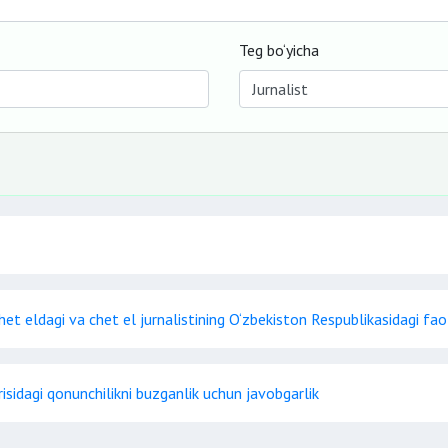
Teg bo‘yicha
het eldagi va chet el jurnalistining O‘zbekiston Respublikasidagi faol
g‘risidagi qonunchilikni buzganlik uchun javobgarlik