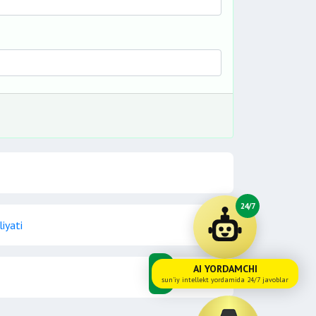
24/7
iyati
AI YORDAMCHI
sun'iy intellekt yordamida 24/7 javoblar