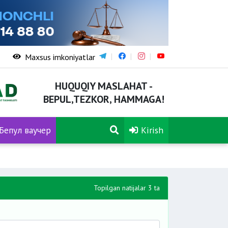
Maxsus imkoniyatlar
HUQUQIY MASLAHAT -
BEPUL,TEZKOR, HAMMAGA!
Бепул ваучер
Kirish
Topilgan natijalar 3 ta