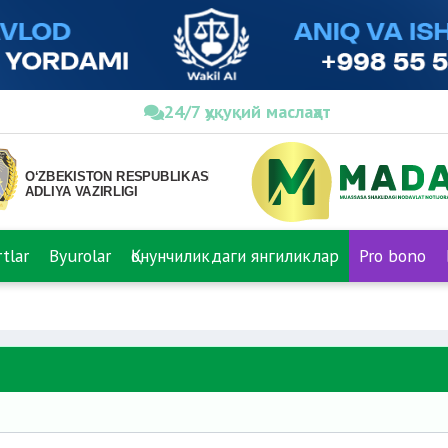
24/7 ҳуқуқий маслаҳат
tlar
Byurolar
Қонунчиликдаги янгиликлар
Pro bono