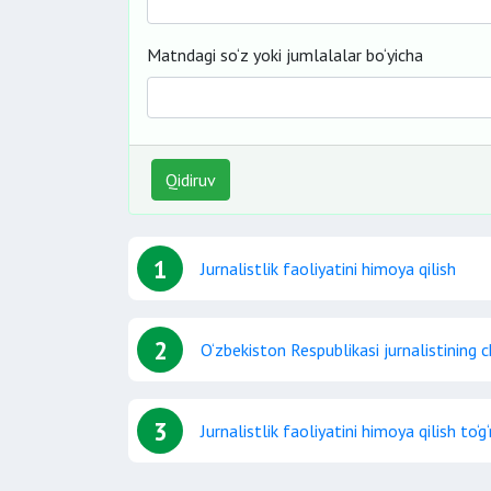
Matndagi so‘z yoki jumlalalar bo‘yicha
Qidiruv
1
Jurnalistlik faoliyatini himoya qilish
2
O‘zbekiston Respublikasi jurnalistining c
3
Jurnalistlik faoliyatini himoya qilish to‘