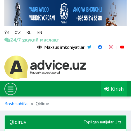
ЎЗ
O‘Z
RU
EN
24/7 ҳуқуқий маслаҳат
Maxsus imkoniyatlar
Kirish
Bosh sahifa
Qidiruv
Qidiruv
Topilgan natijalar 1 ta