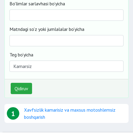
Bo'limlar sarlavhasi bo’yicha
Matndagi so‘z yoki jumlalalar bo‘yicha
Teg bo‘yicha
Qidiruv
Xavfsizlik kamarisiz va maxsus motoshlemsiz
1
boshqarish