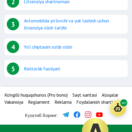
2
Litsenziya shartnomasi
Avtomobilda yo‘lovchi va yuk tashish uchun
3
litsenziya olish tartibi
4
Yo‘l chiptasini sotib olish
5
Rieltorlik faoliyati
Ko‘ngilli huquqshunos (Pro bono)
Sayt xaritasi
Aloqalar
Vakansiya
Reglament
Reklama
Foydalanish shartlari
24/7
Кузатиб боринг: