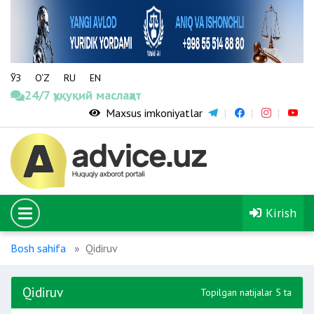
ЎЗ
O‘Z
RU
EN
24/7 ҳуқуқий маслаҳат
Maxsus imkoniyatlar
Kirish
Bosh sahifa
Qidiruv
Qidiruv
Topilgan natijalar 5 ta