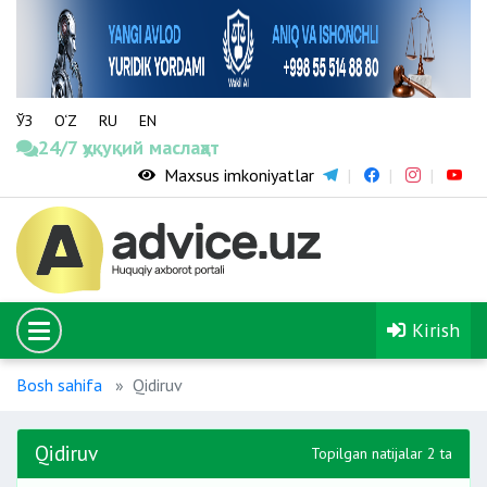
ЎЗ
O‘Z
RU
EN
24/7 ҳуқуқий маслаҳат
Maxsus imkoniyatlar
Kirish
Bosh sahifa
Qidiruv
Qidiruv
Topilgan natijalar 2 ta