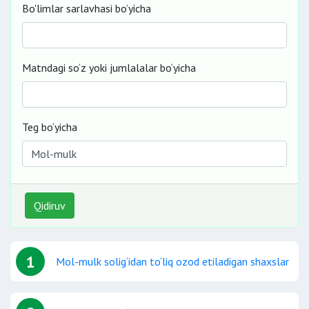
Bo'limlar sarlavhasi bo’yicha
Matndagi so‘z yoki jumlalalar bo‘yicha
Teg bo‘yicha
Qidiruv
1
Mol-mulk solig‘idan to‘liq ozod etiladigan shaxslar