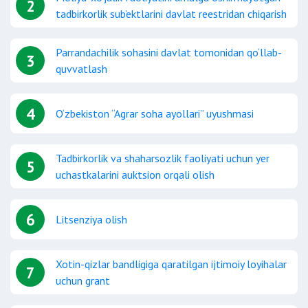
2
tadbirkorlik sub’ektlarini davlat reestridan chiqarish
Parrandachilik sohasini davlat tomonidan qo‘llab-
3
quvvatlash
4
O‘zbekiston “Agrar soha ayollari” uyushmasi
Tadbirkorlik va shaharsozlik faoliyati uchun yer
5
uchastkalarini auktsion orqali olish
6
Litsenziya olish
Xotin-qizlar bandligiga qaratilgan ijtimoiy loyihalar
7
uchun grant