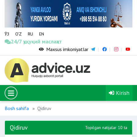
ЎЗ
O‘Z
RU
EN
24/7 ҳуқуқий маслаҳат
Maxsus imkoniyatlar
Kirish
Bosh sahifa
Qidiruv
Qidiruv
Topilgan natijalar 10 ta