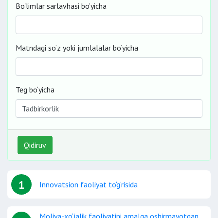
Bo'limlar sarlavhasi bo’yicha
Matndagi so‘z yoki jumlalalar bo‘yicha
Teg bo‘yicha
Qidiruv
1
Innovatsion faoliyat to‘g‘risida
Moliya-xo‘jalik faoliyatini amalga oshirmayotgan