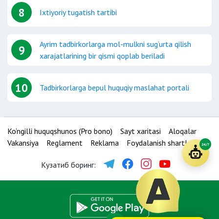
8
Ixtiyoriy tugatish tartibi
Ayrim tadbirkorlarga mol-mulkni sug‘urta qilish
9
xarajatlarining bir qismi qoplab beriladi
10
Tadbirkorlarga bepul huquqiy maslahat portali
Ko‘ngilli huquqshunos (Pro bono)
Sayt xaritasi
Aloqalar
Vakansiya
Reglament
Reklama
Foydalanish shartlari
24/7
Кузатиб боринг: