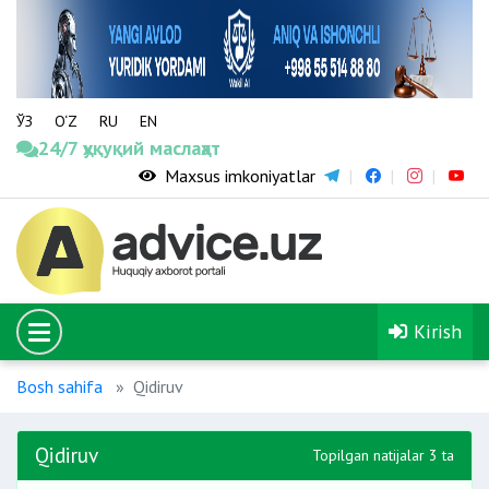
ЎЗ
O‘Z
RU
EN
24/7 ҳуқуқий маслаҳат
Maxsus imkoniyatlar
Kirish
Bosh sahifa
Qidiruv
Qidiruv
Topilgan natijalar 3 ta