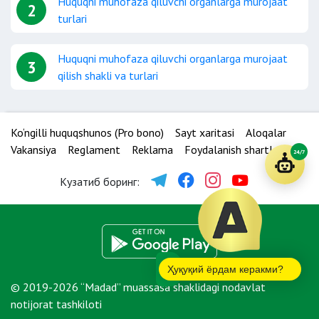
Huquqni muhofaza qiluvchi organlarga murojaat
2
turlari
Huquqni muhofaza qiluvchi organlarga murojaat
3
qilish shakli va turlari
Ko‘ngilli huquqshunos (Pro bono)
Sayt xaritasi
Aloqalar
Vakansiya
Reglament
Reklama
Foydalanish shartlari
24/7
Кузатиб боринг:
Ҳуқуқий ёрдам керакми?
© 2019-2026 “Madad” muassasa shaklidagi nodavlat
notijorat tashkiloti