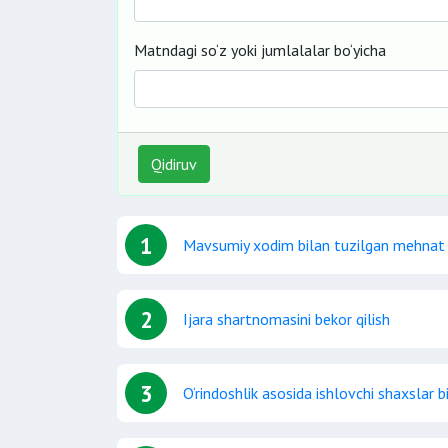
Matndagi so‘z yoki jumlalalar bo‘yicha
Qidiruv
1
Mavsumiy xodim bilan tuzilgan mehnat s
2
Ijara shartnomasini bekor qilish
3
O‘rindoshlik asosida ishlovchi shaxslar 