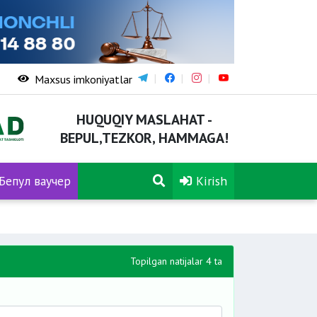
Maxsus imkoniyatlar
HUQUQIY MASLAHAT -
BEPUL,TEZKOR, HAMMAGA!
Бепул ваучер
Kirish
Topilgan natijalar 4 ta