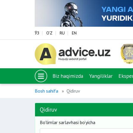
ЎЗ
O‘Z
RU
EN
Biz haqimizda
Yangiliklar
Eksper
Bosh sahifa
Qidiruv
Qidiruv
Bo'limlar sarlavhasi bo’yicha