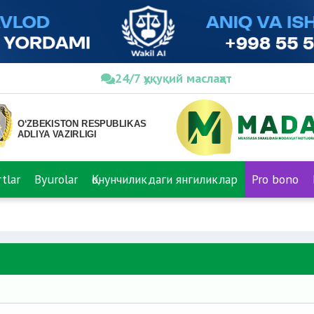
24/7 ҳуқуқий маслаҳат
tlar
Byurolar
Қонунчиликдаги янгиликлар
Pro bono