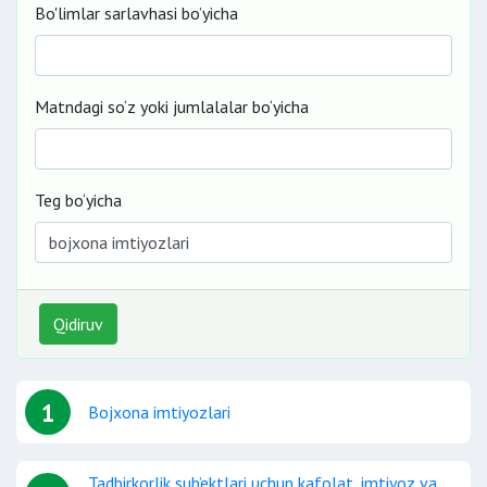
Bo'limlar sarlavhasi bo’yicha
Matndagi so‘z yoki jumlalalar bo‘yicha
Teg bo‘yicha
Qidiruv
1
Bojxona imtiyozlari
Tadbirkorlik sub’ektlari uchun kafolat, imtiyoz va