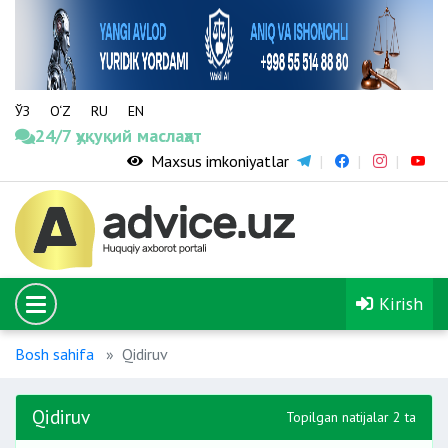
ЎЗ
O‘Z
RU
EN
24/7 ҳуқуқий маслаҳат
Maxsus imkoniyatlar
Kirish
Bosh sahifa
Qidiruv
Qidiruv
Topilgan natijalar 2 ta