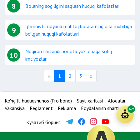
8
Bolaning sog‘lig‘ini saqlash huquqi kafolatlari
Ijtimoiy himoyaga muhtoj bolalarning oila muhitiga
9
bo‘lgan huquqi kafolatlari
Nogiron farzandi bor ota yoki onaga soliq
10
imtiyozlari
Previous
Next
«
1
2
3
»
Ko‘ngilli huquqshunos (Pro bono)
Sayt xaritasi
Aloqalar
Vakansiya
Reglament
Reklama
Foydalanish shartlari
24/7
Кузатиб боринг: