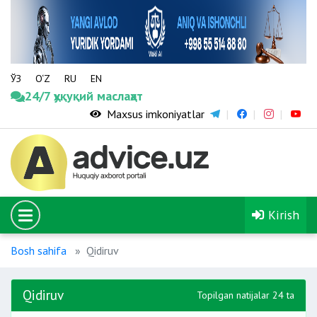
ЎЗ
O‘Z
RU
EN
24/7 ҳуқуқий маслаҳат
Maxsus imkoniyatlar
Kirish
Bosh sahifa
Qidiruv
Qidiruv
Topilgan natijalar 24 ta