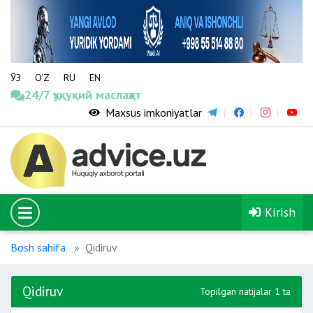
ЎЗ
O‘Z
RU
EN
24/7 ҳуқуқий маслаҳат
Maxsus imkoniyatlar
Kirish
Bosh sahifa
Qidiruv
Qidiruv
Topilgan natijalar 1 ta