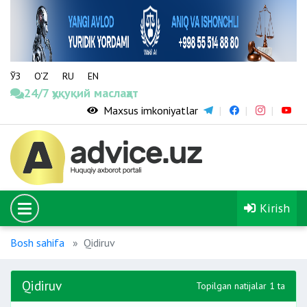
ЎЗ
O‘Z
RU
EN
24/7 ҳуқуқий маслаҳат
Maxsus imkoniyatlar
Kirish
Bosh sahifa
Qidiruv
Qidiruv
Topilgan natijalar 1 ta