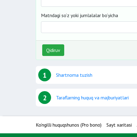
Matndagi so‘z yoki jumlalalar bo‘yicha
Qidiruv
1
Shartnoma tuzish
2
Taraflarning huquq va majburiyatlari
Ko‘ngilli huquqshunos (Pro bono)
Sayt xaritasi