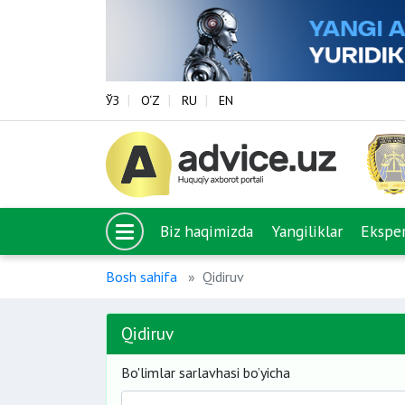
ЎЗ
O‘Z
RU
EN
Biz haqimizda
Yangiliklar
Eksper
Bosh sahifa
Qidiruv
Qidiruv
Bo'limlar sarlavhasi bo’yicha