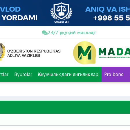
24/7 ҳуқуқий маслаҳат
tlar
Byurolar
Қонунчиликдаги янгиликлар
Pro bono