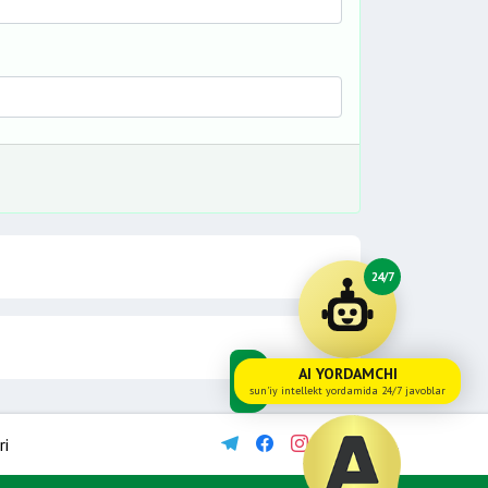
24/7
AI YORDAMCHI
sun'iy intellekt yordamida 24/7 javoblar
ri