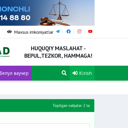
Maxsus imkoniyatlar
HUQUQIY MASLAHAT -
BEPUL,TEZKOR, HAMMAGA!
Бепул ваучер
Kirish
Topilgan natijalar 2 ta