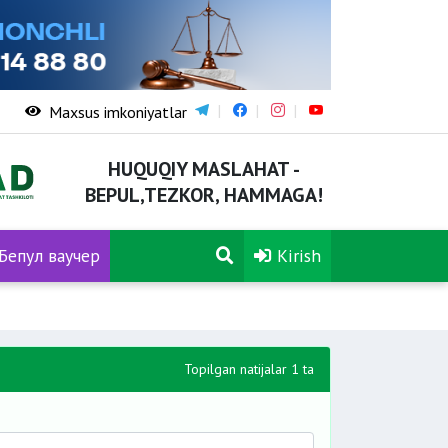
Maxsus imkoniyatlar
HUQUQIY MASLAHAT -
BEPUL,TEZKOR, HAMMAGA!
Бепул ваучер
Kirish
Topilgan natijalar 1 ta