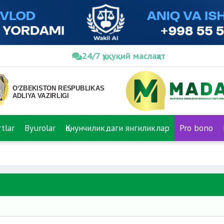
24/7 ҳуқуқий маслаҳат
tlar
Byurolar
Қонунчиликдаги янгиликлар
Pro bono