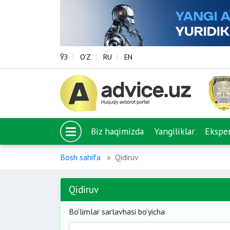
ЎЗ
O‘Z
RU
EN
Biz haqimizda
Yangiliklar
Eksper
Bosh sahifa
Qidiruv
Qidiruv
Bo'limlar sarlavhasi bo’yicha