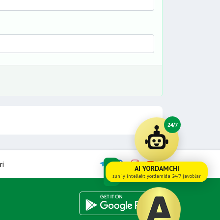
24/7
ri
AI YORDAMCHI
sun'iy intellekt yordamida 24/7 javoblar