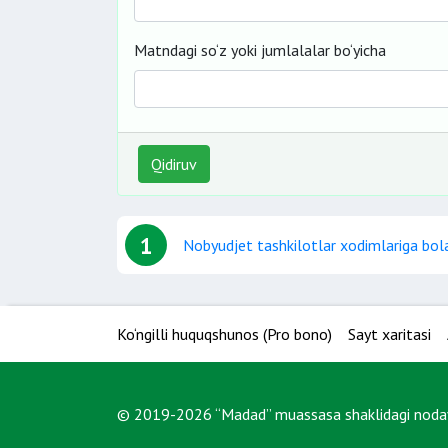
Matndagi so‘z yoki jumlalalar bo‘yicha
Qidiruv
1
Nobyudjet tashkilotlar xodimlariga bola 
Ko‘ngilli huquqshunos (Pro bono)
Sayt xaritasi
© 2019-2026 “Madad” muassasa shaklidagi nodavl