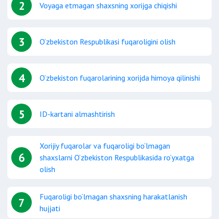
2
Voyaga etmagan shaxsning xorijga chiqishi
3
O‘zbekiston Respublikasi fuqaroligini olish
4
O‘zbekiston fuqarolarining xorijda himoya qilinishi
5
ID-kartani almashtirish
Xorijiy fuqarolar va fuqaroligi bo‘lmagan
6
shaxslarni O‘zbekiston Respublikasida ro‘yxatga
olish
Fuqaroligi bo‘lmagan shaxsning harakatlanish
7
hujjati