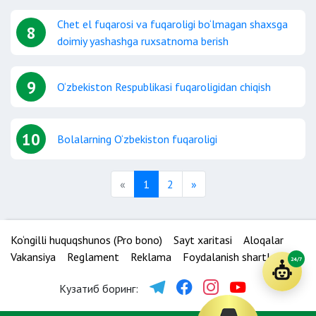
Chet el fuqarosi va fuqaroligi bo‘lmagan shaxsga
8
doimiy yashashga ruxsatnoma berish
9
O‘zbekiston Respublikasi fuqaroligidan chiqish
10
Bolalarning O‘zbekiston fuqaroligi
Previous
Next
«
1
2
»
Ko‘ngilli huquqshunos (Pro bono)
Sayt xaritasi
Aloqalar
Vakansiya
Reglament
Reklama
Foydalanish shartlari
24/7
Кузатиб боринг: