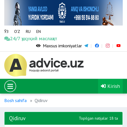
ЎЗ
O‘Z
RU
EN
24/7 ҳуқуқий маслаҳат
Maxsus imkoniyatlar
Kirish
Bosh sahifa
Qidiruv
Qidiruv
Topilgan natijalar 18 ta