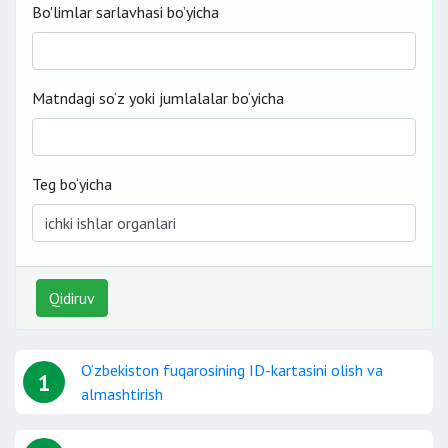
Bo'limlar sarlavhasi bo’yicha
Matndagi so‘z yoki jumlalalar bo‘yicha
Teg bo‘yicha
Qidiruv
O‘zbekiston fuqarosining ID-kartasini olish va
1
almashtirish