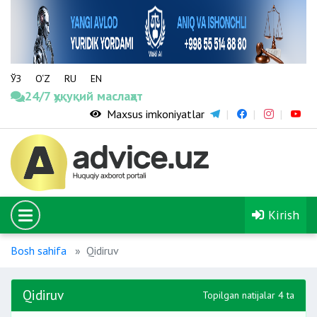
ЎЗ
O‘Z
RU
EN
24/7 ҳуқуқий маслаҳат
Maxsus imkoniyatlar
Kirish
Bosh sahifa
Qidiruv
Qidiruv
Topilgan natijalar 4 ta