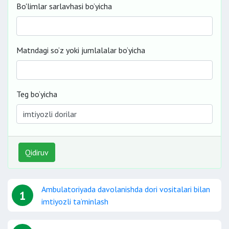
Bo'limlar sarlavhasi bo’yicha
Matndagi so‘z yoki jumlalalar bo‘yicha
Teg bo‘yicha
Qidiruv
Ambulatoriyada davolanishda dori vositalari bilan
1
imtiyozli ta’minlash