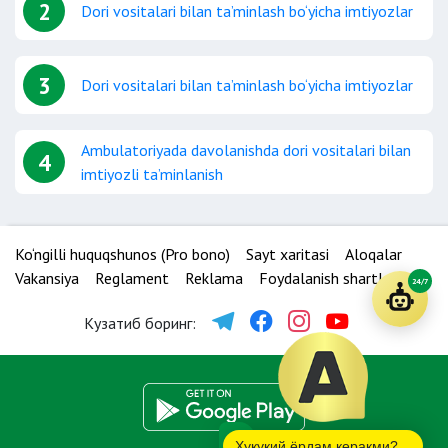
2
Dori vositalari bilan ta’minlash bo‘yicha imtiyozlar
3
Dori vositalari bilan ta’minlash bo‘yicha imtiyozlar
Ambulatoriyada davolanishda dori vositalari bilan
4
imtiyozli ta’minlanish
Ko‘ngilli huquqshunos (Pro bono)
Sayt xaritasi
Aloqalar
Vakansiya
Reglament
Reklama
Foydalanish shartlari
24/7
Кузатиб боринг:
Ҳуқуқий ёрдам керакми?