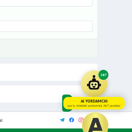
24/7
AI YORDAMCHI
sun'iy intellekt yordamida 24/7 javoblar
ri