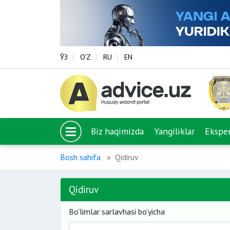
ЎЗ
O‘Z
RU
EN
Biz haqimizda
Yangiliklar
Eksper
Bosh sahifa
Qidiruv
Qidiruv
Bo'limlar sarlavhasi bo’yicha