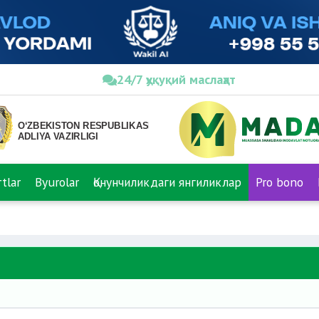
24/7 ҳуқуқий маслаҳат
tlar
Byurolar
Қонунчиликдаги янгиликлар
Pro bono