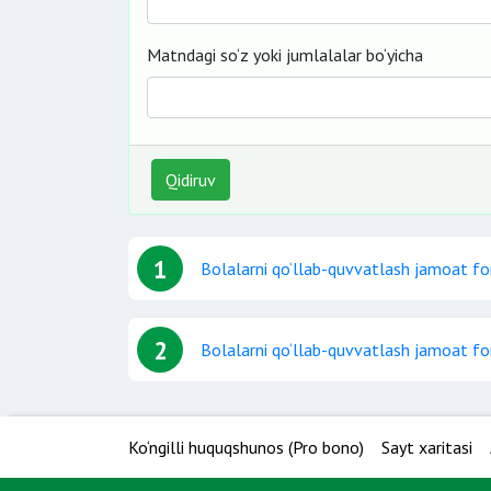
Matndagi so‘z yoki jumlalalar bo‘yicha
Qidiruv
1
Bolalarni qo‘llab-quvvatlash jamoat fo
2
Bolalarni qo‘llab-quvvatlash jamoat fo
Ko‘ngilli huquqshunos (Pro bono)
Sayt xaritasi