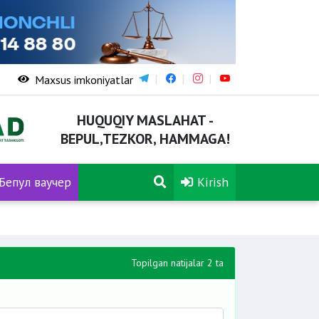
Maxsus imkoniyatlar
HUQUQIY MASLAHAT -
BEPUL,TEZKOR, HAMMAGA!
Бепул ваучер
Kirish
Topilgan natijalar 2 ta