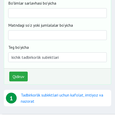
Bo'limlar sarlavhasi bo’yicha
Matndagi so‘z yoki jumlalalar bo‘yicha
Teg bo‘yicha
Qidiruv
Tadbirkorlik sub’ektlari uchun kafolat, imtiyoz va
1
nazorat