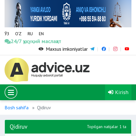
ЎЗ
O‘Z
RU
EN
24/7 ҳуқуқий маслаҳат
Maxsus imkoniyatlar
Kirish
Bosh sahifa
Qidiruv
Qidiruv
Topilgan natijalar 1 ta