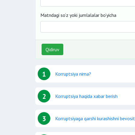
Matndagi so‘z yoki jumlalalar bo‘yicha
Qidiruv
1
Korruptsiya nima?
2
Korruptsiya haqida xabar berish
3
Korruptsiyaga qarshi kurashishni bevosi