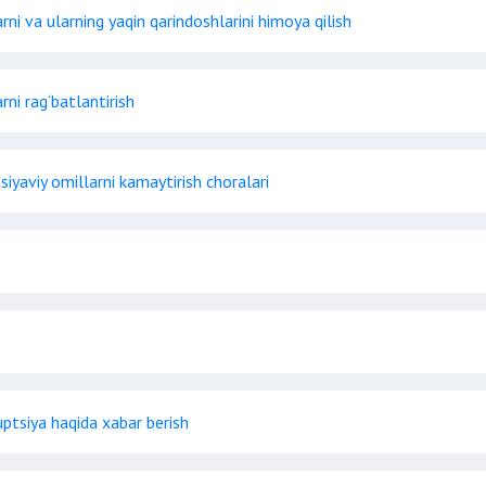
ni va ularning yaqin qarindoshlarini himoya qilish
ni rag‘batlantirish
iyaviy omillarni kamaytirish choralari
uptsiya haqida xabar berish