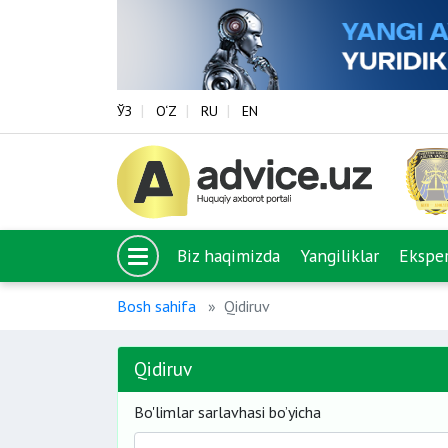
ЎЗ
O‘Z
RU
EN
Biz haqimizda
Yangiliklar
Eksper
Bosh sahifa
Qidiruv
Qidiruv
Bo'limlar sarlavhasi bo’yicha