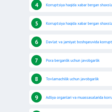
4
Korruptsiya haqida xabar bergan shaxslar
5
Korruptsiya haqida xabar bergan shaxslar
6
Davlat va jamiyat boshqaruvida korrupts
7
Pora berganlik uchun javobgarlik
8
Tovlamachilik uchun javobgarlik
9
Adliya organlari va muassasalarida korr