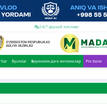
24/7 ҳуқуқий маслаҳат
tlar
Byurolar
Қонунчиликдаги янгиликлар
Pro bono