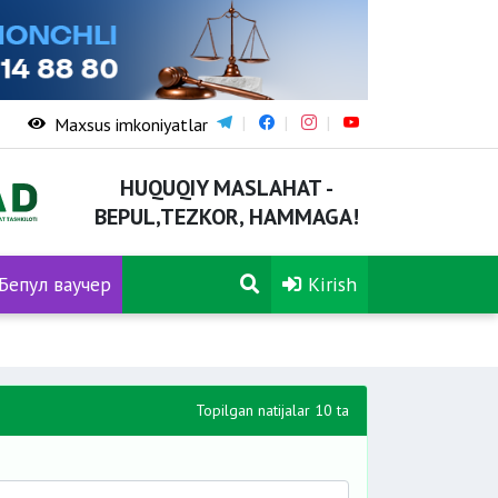
Maxsus imkoniyatlar
HUQUQIY MASLAHAT -
BEPUL,TEZKOR, HAMMAGA!
Бепул ваучер
Kirish
Topilgan natijalar 10 ta