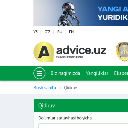
ЎЗ
O‘Z
RU
EN
Biz haqimizda
Yangiliklar
Eksper
Bosh sahifa
Qidiruv
Qidiruv
Bo'limlar sarlavhasi bo’yicha