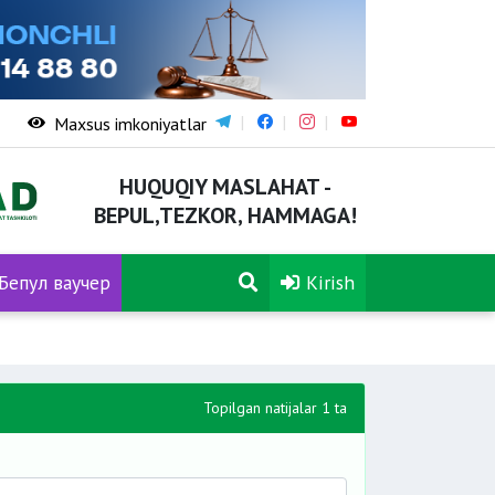
Maxsus imkoniyatlar
HUQUQIY MASLAHAT -
BEPUL,TEZKOR, HAMMAGA!
Бепул ваучер
Kirish
Topilgan natijalar 1 ta