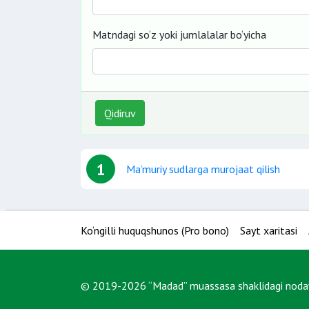
Matndagi so‘z yoki jumlalalar bo‘yicha
Qidiruv
1
Ma’muriy sudlarga murojaat qilish
Ko‘ngilli huquqshunos (Pro bono)
Sayt xaritasi
© 2019-2026 “Madad” muassasa shaklidagi nodavl