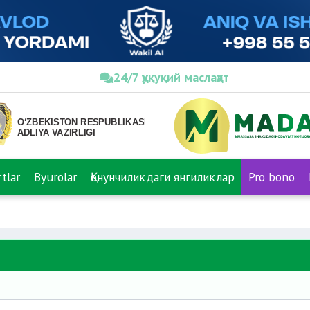
24/7 ҳуқуқий маслаҳат
tlar
Byurolar
Қонунчиликдаги янгиликлар
Pro bono