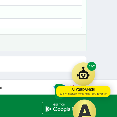
24/7
ri
AI YORDAMCHI
sun'iy intellekt yordamida 24/7 javoblar