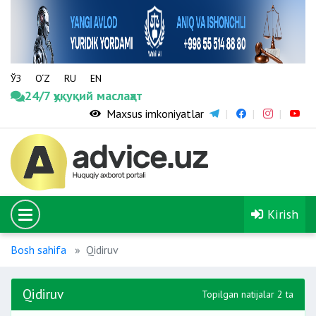
ЎЗ
O‘Z
RU
EN
24/7 ҳуқуқий маслаҳат
Maxsus imkoniyatlar
Kirish
Bosh sahifa
Qidiruv
Qidiruv
Topilgan natijalar 2 ta