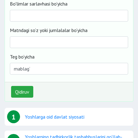
Bo'limlar sarlavhasi bo’yicha
Matndagi so‘z yoki jumlalalar bo‘yicha
Teg bo‘yicha
Qidiruv
1
Yoshlarga oid davlat siyosati
Yoshlarning tadbirkorlik tashabbuslarini qo‘llab-