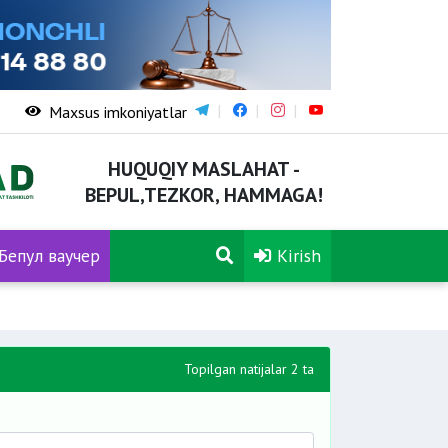
Maxsus imkoniyatlar
HUQUQIY MASLAHAT -
BEPUL,TEZKOR, HAMMAGA!
Бепул ваучер
Kirish
Topilgan natijalar 2 ta