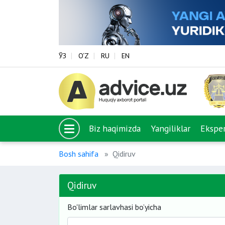
ЎЗ
O‘Z
RU
EN
Biz haqimizda
Yangiliklar
Eksper
Bosh sahifa
Qidiruv
Qidiruv
Bo'limlar sarlavhasi bo’yicha