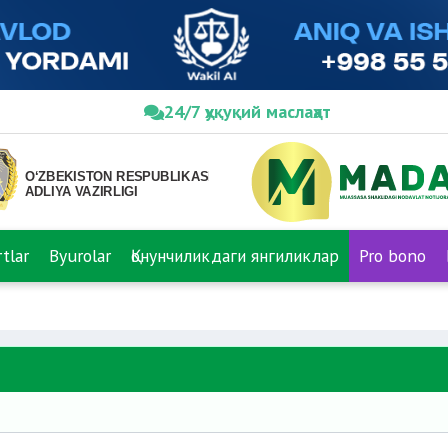
24/7 ҳуқуқий маслаҳат
tlar
Byurolar
Қонунчиликдаги янгиликлар
Pro bono