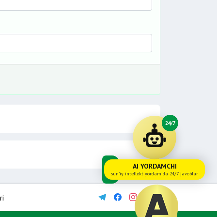
24/7
AI YORDAMCHI
sun'iy intellekt yordamida 24/7 javoblar
ri