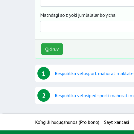
Matndagi so‘z yoki jumlalalar bo‘yicha
Qidiruv
1
Respublika velosport mahorat maktab-i
2
Respublika velosiped sporti mahorati m
Ko‘ngilli huquqshunos (Pro bono)
Sayt xaritasi