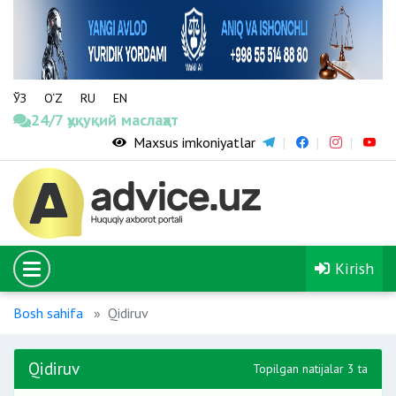
ЎЗ
O‘Z
RU
EN
24/7 ҳуқуқий маслаҳат
Maxsus imkoniyatlar
Kirish
Bosh sahifa
Qidiruv
Qidiruv
Topilgan natijalar 3 ta