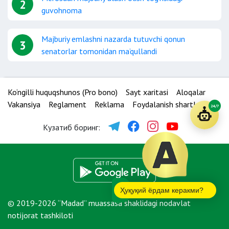
2
guvohnoma
Majburiy emlashni nazarda tutuvchi qonun
3
senatorlar tomonidan ma’qullandi
Ko‘ngilli huquqshunos (Pro bono)
Sayt xaritasi
Aloqalar
Vakansiya
Reglament
Reklama
Foydalanish shartlari
24/7
Кузатиб боринг:
Ҳуқуқий ёрдам керакми?
© 2019-2026 “Madad” muassasa shaklidagi nodavlat
notijorat tashkiloti