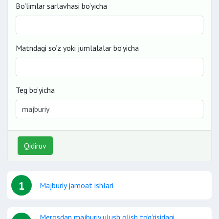
Bo'limlar sarlavhasi bo’yicha
Matndagi so‘z yoki jumlalalar bo‘yicha
Teg bo‘yicha
Qidiruv
1
Majburiy jamoat ishlari
Merosdan majburiy ulush olish to‘g‘risidagi