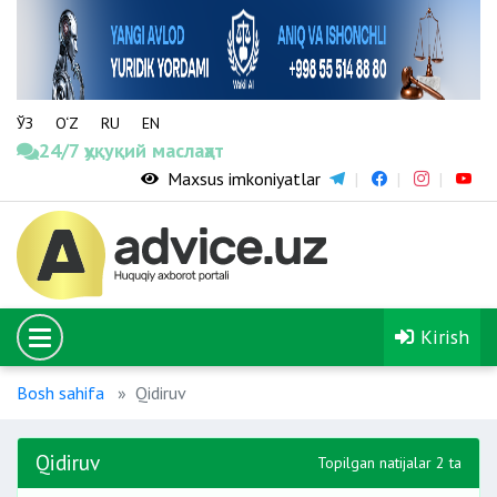
ЎЗ
O‘Z
RU
EN
24/7 ҳуқуқий маслаҳат
Maxsus imkoniyatlar
Kirish
Bosh sahifa
Qidiruv
Qidiruv
Topilgan natijalar 2 ta