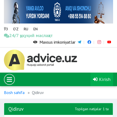
ЎЗ
O‘Z
RU
EN
24/7 ҳуқуқий маслаҳат
Maxsus imkoniyatlar
Kirish
Bosh sahifa
Qidiruv
Qidiruv
Topilgan natijalar 1 ta