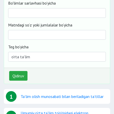
Bo'limlar sarlavhasi bo’yicha
Matndagi so‘z yoki jumlalalar bo‘yicha
Teg bo‘yicha
Qidiruv
1
Ta’lim olish munosabati bilan beriladigan ta’tillar
Umumiy o‘rta ta’lim to‘g‘risidagi elektron