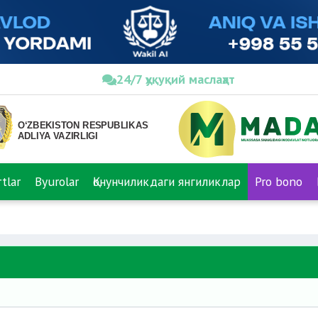
24/7 ҳуқуқий маслаҳат
tlar
Byurolar
Қонунчиликдаги янгиликлар
Pro bono