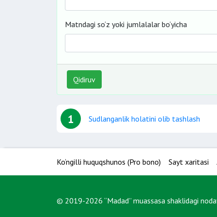
Matndagi so‘z yoki jumlalalar bo‘yicha
Qidiruv
1
Sudlanganlik holatini olib tashlash
Ko‘ngilli huquqshunos (Pro bono)
Sayt xaritasi
© 2019-2026 “Madad” muassasa shaklidagi nodavl