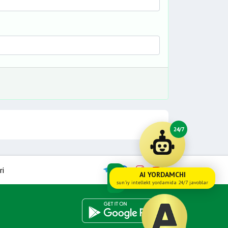
24/7
ri
AI YORDAMCHI
sun'iy intellekt yordamida 24/7 javoblar