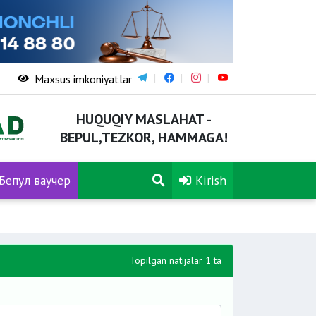
Maxsus imkoniyatlar
HUQUQIY MASLAHAT -
BEPUL,TEZKOR, HAMMAGA!
Бепул ваучер
Kirish
Topilgan natijalar 1 ta