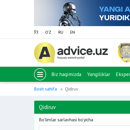
ЎЗ
O‘Z
RU
EN
Biz haqimizda
Yangiliklar
Eksper
Bosh sahifa
Qidiruv
Qidiruv
Bo'limlar sarlavhasi bo’yicha