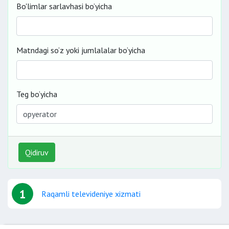
Bo'limlar sarlavhasi bo’yicha
Matndagi so‘z yoki jumlalalar bo‘yicha
Teg bo‘yicha
Qidiruv
1
Raqamli televideniye xizmati