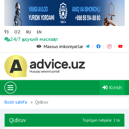
ЎЗ
O‘Z
RU
EN
24/7 ҳуқуқий маслаҳат
Maxsus imkoniyatlar
Kirish
Bosh sahifa
Qidiruv
Qidiruv
Topilgan natijalar 1 ta