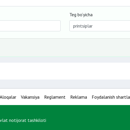
Teg bo‘yicha
Aloqalar
Vakansiya
Reglament
Reklama
Foydalanish shartla
at notijorat tashkiloti