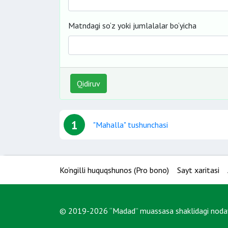
Matndagi so‘z yoki jumlalalar bo‘yicha
Qidiruv
1
"Mahalla" tushunchasi
Ko‘ngilli huquqshunos (Pro bono)
Sayt xaritasi
© 2019-2026 “Madad” muassasa shaklidagi nodavl