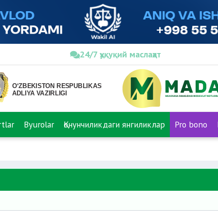
24/7 ҳуқуқий маслаҳат
tlar
Byurolar
Қонунчиликдаги янгиликлар
Pro bono