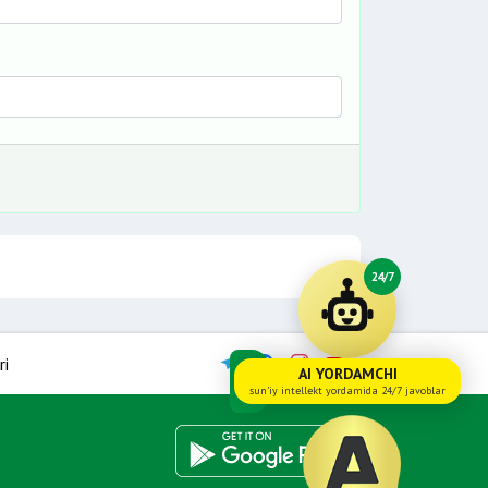
24/7
ri
AI YORDAMCHI
sun'iy intellekt yordamida 24/7 javoblar