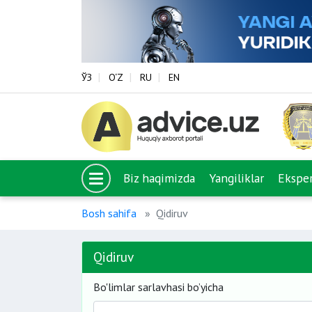
ЎЗ
O‘Z
RU
EN
Biz haqimizda
Yangiliklar
Eksper
Bosh sahifa
Qidiruv
Qidiruv
Bo'limlar sarlavhasi bo’yicha