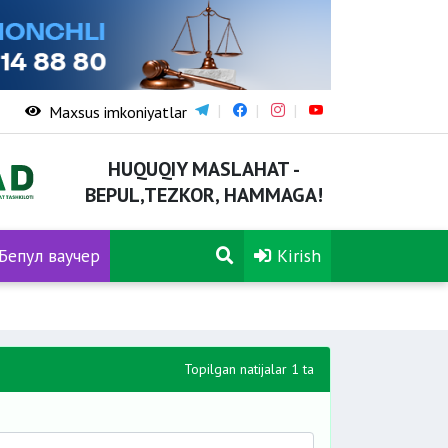
Maxsus imkoniyatlar
HUQUQIY MASLAHAT -
BEPUL,TEZKOR, HAMMAGA!
Бепул ваучер
Kirish
Topilgan natijalar 1 ta