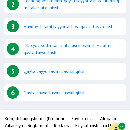
Pedagog xodimlarini qayta tayyorlash va ularning
2
malakasini oshirish
3
Haydovchilarni tayyorlash va qayta tayyorlash
Tibbiyot xodimlari malakasini oshirish va ularni
4
qayta tayyorlash
5
Qayta tayyorlashni tashkil qilish
6
Qayta tayyorlashni tashkil qilish
Ko‘ngilli huquqshunos (Pro bono)
Sayt xaritasi
Aloqalar
Vakansiya
Reglament
Reklama
Foydalanish shartlari
24/7