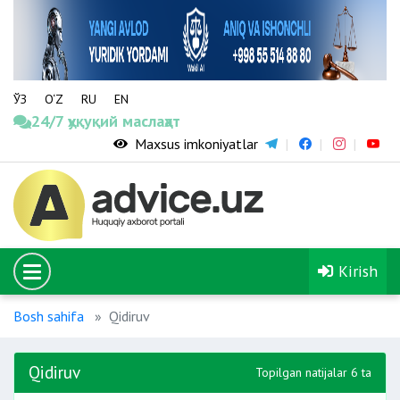
ЎЗ
O‘Z
RU
EN
24/7 ҳуқуқий маслаҳат
Maxsus imkoniyatlar
Kirish
Bosh sahifa
Qidiruv
Qidiruv
Topilgan natijalar 6 ta