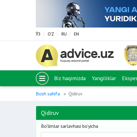
ЎЗ
O‘Z
RU
EN
Biz haqimizda
Yangiliklar
Eksper
Bosh sahifa
Qidiruv
Qidiruv
Bo'limlar sarlavhasi bo’yicha