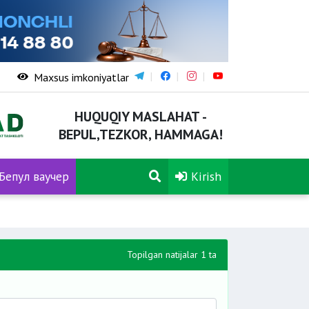
Maxsus imkoniyatlar
HUQUQIY MASLAHAT -
BEPUL,TEZKOR, HAMMAGA!
Бепул ваучер
Kirish
Topilgan natijalar 1 ta