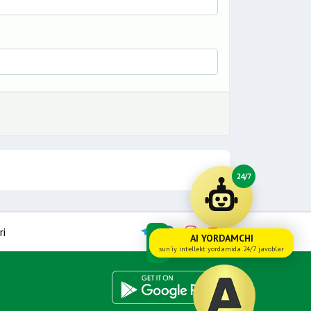
24/7
ri
AI YORDAMCHI
sun'iy intellekt yordamida 24/7 javoblar