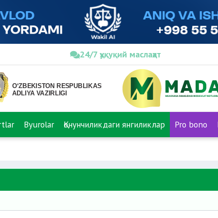
24/7 ҳуқуқий маслаҳат
tlar
Byurolar
Қонунчиликдаги янгиликлар
Pro bono