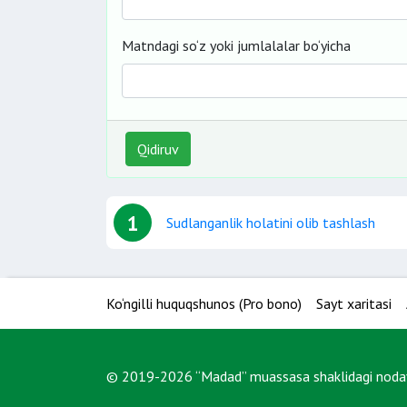
Matndagi so‘z yoki jumlalalar bo‘yicha
Qidiruv
1
Sudlanganlik holatini olib tashlash
Ko‘ngilli huquqshunos (Pro bono)
Sayt xaritasi
© 2019-2026 “Madad” muassasa shaklidagi nodavl